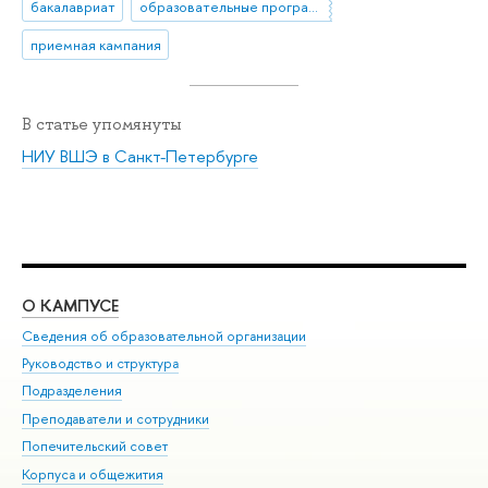
бакалавриат
образовательные программы
приемная кампания
В статье упомянуты
НИУ ВШЭ в Санкт-Петербурге
О КАМПУСЕ
ОБ
Сведения об образовательной организации
Мер
Руководство и структура
Мер
Подразделения
Дов
Преподаватели и сотрудники
Ол
Попечительский совет
При
Корпуса и общежития
При