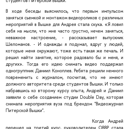
студентов Питерской Вышки.
В ходе беседы выяснилось, что первым импульсом
заняться сьемкой и монтажом видеороликов с различных
мероприятий в Вышке для Андрея стала скука. «Я ловил
себя на мысли, что мне часто грустно, нечем заняться,
неважное настроение, - рассказывает выпускник
Шеломанов. - И однажды я подумал, вдруг у людей,
которые меня окружают, тоже есть такая же печаль. И
решил найти занятие, которое радовало бы и меня, и
других». Тогда его идею снимать видео поддержал
одногруппник Даниил Коноплев. Ребята решили немного
повременить с журналом, посчитав, что не имеют
должного авторитета среди студентов Вышки. И только
набравшись ко второму курсу опыта, Андрей и Даниил
заявили о себе созданием студии Double Day, которая
снимала мероприятия вуза под брендом "Видеожурнал
Питерской Вышки".
Когда Андрей
перешел на третий курс, руководителем ОВВР стала