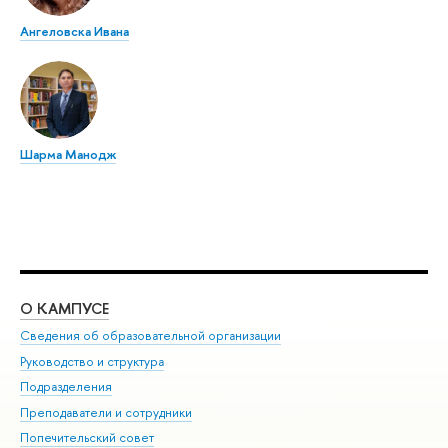
Ангеловска Ивана
Шарма Манодж
О КАМПУСЕ
ОБ
Сведения об образовательной организации
Мер
Руководство и структура
Мер
Подразделения
Дов
Преподаватели и сотрудники
Ол
Попечительский совет
При