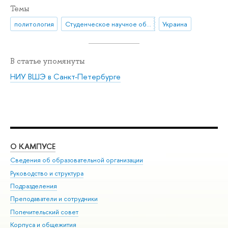
Темы
политология
Студенческое научное общество
Украина
В статье упомянуты
НИУ ВШЭ в Санкт-Петербурге
О КАМПУСЕ
ОБ
Сведения об образовательной организации
Мер
Руководство и структура
Мер
Подразделения
Дов
Преподаватели и сотрудники
Ол
Попечительский совет
При
Корпуса и общежития
При