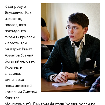
К вопросу о
Януковиче. Как
известно,
последнего
президента
Украины привели
к власти три
олигарха: Ринат
Ахметов (самый
богатый человек
Украины и
владелец
финансово-
промышленной
компании Систем
Кэпитал
Менеджмент), Дмитрий Фирташ (хозяин холдинга