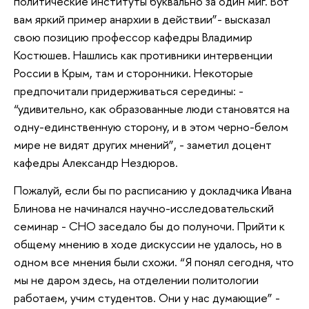
политические институты буквально за один миг. Вот
вам яркий пример анархии в действии”- высказал
свою позицию профессор кафедры Владимир
Костюшев. Нашлись как противники интервенции
России в Крым, там и сторонники. Некоторые
предпочитали придерживаться середины: -
“удивительно, как образованные люди становятся на
одну-единственную сторону, и в этом черно-белом
мире не видят других мнений”, - заметил доцент
кафедры Александр Нездюров.
Пожалуй, если бы по расписанию у докладчика Ивана
Блинова не начинался научно-исследовательский
семинар - СНО заседало бы до полуночи. Прийти к
общему мнению в ходе дискуссии не удалось, но в
одном все мнения были схожи. “Я понял сегодня, что
мы не даром здесь, на отделении политологии
работаем, учим студентов. Они у нас думающие” -