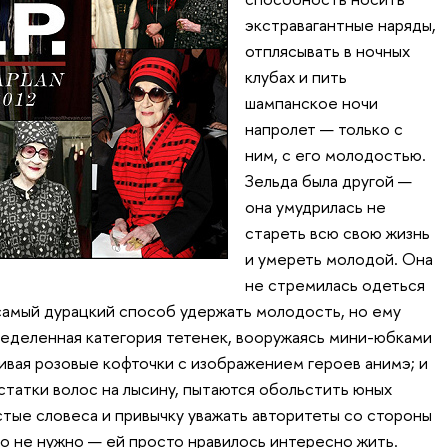
экстравагантные наряды,
отплясывать в ночных
клубах и пить
шампанское ночи
напролет — только с
ним, с его молодостью.
Зельда была другой —
она умудрилась не
стареть всю свою жизнь
и умереть молодой. Она
не стремилась одеться
 самый дурацкий способ удержать молодость, но ему
еделенная категория тетенек, вооружаясь мини-юбками
ливая розовые кофточки с изображением героев анимэ; и
статки волос на лысину, пытаются обольстить юных
стые словеса и привычку уважать авторитеты со стороны
ло не нужно — ей просто нравилось интересно жить.