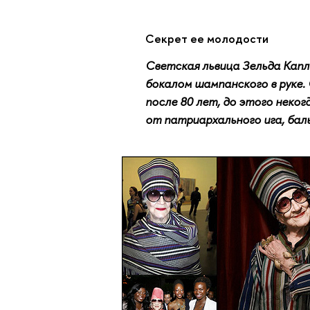
Секрет ее молодости
Светская львица Зельда Капла
бокалом шампанского в руке.
после 80 лет, до этого неког
от патриархального ига, бал