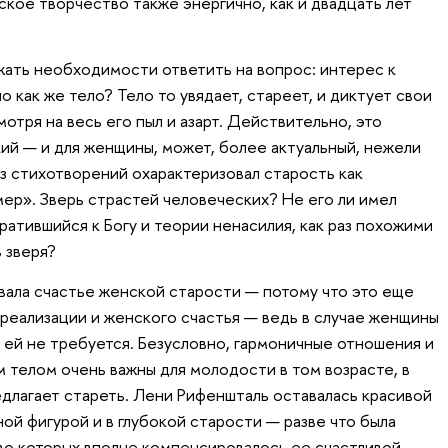
ское творчество также энергично, как и двадцать лет
жать необходимости ответить на вопрос: интерес к
но как же тело? Тело то увядает, стареет, и диктует свои
отря на весь его пыл и азарт. Действительно, это
кий — и для женщины, может, более актуальный, нежели
из стихотворений охарактеризовал старость как
мер». Зверь страстей человеческих? Не его ли имел
ратившийся к Богу и теории ненасилия, как раз похожими
 зверя?
ала счастье женской старости — потому что это еще
реализации и женского счастья — ведь в случае женщины
 ей не требуется. Безусловно, гармоничные отношения и
 телом очень важны для молодости в том возрасте, в
длагает стареть. Лени Рифеншталь оставалась красивой
ой фигурой и в глубокой старости — разве что была
во которых вполне компенсировалось ее счастливой