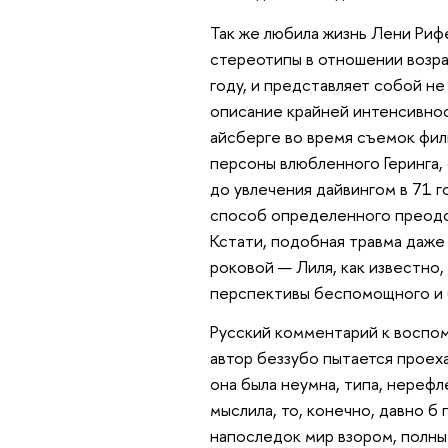
Так же любила жизнь Лени Риф
стереотипы в отношении возрас
году, и представляет собой 
описание крайней интенсивност
айсберге во время съемок фил
персоны влюбленного Геринга,
до увлечения дайвингом в 71 г
способ определенного преодол
Кстати, подобная травма даже
роковой — Лиля, как известно
перспективы беспомощного и б
Русский комментарий к воспом
автор беззубо пытается проеха
она была неумна, типа, нерефле
мыслила, то, конечно, давно б
напоследок мир взором, полн