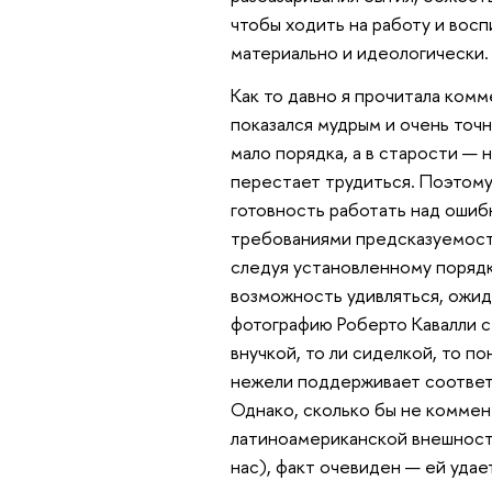
чтобы ходить на работу и вос
материально и идеологически.
Как то давно я прочитала ком
показался мудрым и очень точн
мало порядка, а в старости — 
перестает трудиться. Поэтому
готовность работать над ошиб
требованиями предсказуемости
следуя установленному порядк
возможность удивляться, ожида
фотографию Роберто Кавалли 
внучкой, то ли сиделкой, то п
нежели поддерживает соответ
Однако, сколько бы не комме
латиноамериканской внешности
нас), факт очевиден — ей удае