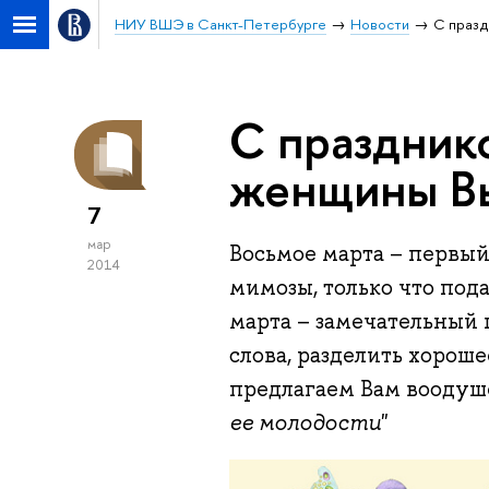
НИУ ВШЭ в Санкт-Петербурге
Новости
С празд
С празднико
женщины В
7
мар
Восьмое марта – первый
2014
мимозы, только что под
марта – замечательный 
слова, разделить хороше
предлагаем Вам воодуш
ее молодости
"