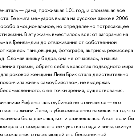
еншталь — дама, прожившая 101 год, и сломавшая все
та. Ее книга мемуаров вышла на русском языке в 2006
не особо эмоциональное, но определенно потрясающее
и жизни. В эту жизнь вместилось все: от загорания на
ьма в Гренландии до отваживания от собственной
 от карьеры танцовщицы, фотографа, актрисы, режиссера
од. Сломав шейку бедра, она не отчаялась, а нашла
ения травмы, обретя себя в красотах подводного мира.
 для роковой женщины Лили Брик стала действительно
, покончила жизнь самоубийством, не выдержав
ессмысленного, с ее точки зрения, существования.
инаниям Рифеншталь глубиной не отличается — его
ться по жизни Лени, глубокомысленно намекая на то, что
ксивная была дамочка, вот и развлекалась. А вот если бы
 померла от сожравшего ее чувства стыда и вины, окинув
ым сожаления о населяющей его бесконечной