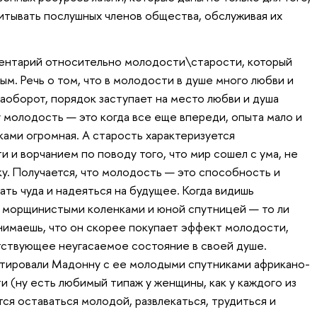
питывать послушных членов общества, обслуживая их
ментарий относительно молодости\старости, который
ым. Речь о том, что в молодости в душе много любви и
наоборот, порядок заступает на место любви и душа
 молодость — это когда все еще впереди, опыта мало и
ками огромная. А старость характеризуется
 и ворчанием по поводу того, что мир сошел с ума, не
у. Получается, что молодость — это способность и
ть чуда и надеяться на будущее. Когда видишь
с морщинистыми коленками и юной спутницей — то ли
онимаешь, что он скорее покупает эффект молодости,
ствующее неугасаемое состояние в своей душе.
нтировали Мадонну с ее молодыми спутниками африкано-
 (ну есть любимый типаж у женщины, как у каждого из
тся оставаться молодой, развлекаться, трудиться и