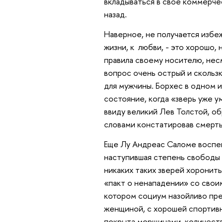
вкладываться в свое коммерче
назад.
Наверное, не получается избе
жизни, к любви, - это хорошо, 
правила своему носителю, несм
вопрос очень острый и скольз
для мужчины. Борхес в одном 
состояние, когда «зверь уже у
ввиду великий Лев Толстой, об
словами констатировав смерть
Еще Лу Андреас Саломе воспев
наступившая степень свободы 
никаких таких зверей хоронить
«пакт о ненападении» со своим
котором социум назойливо пре
женщиной, с хорошей спортивн
покрыта морщинами, количест