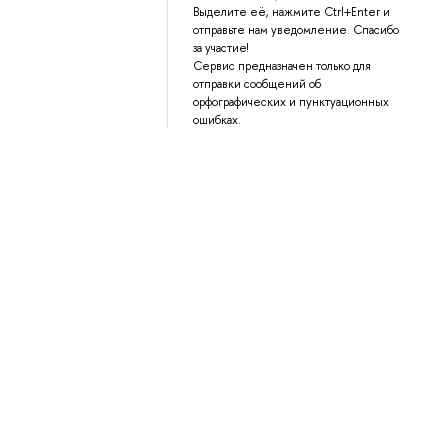
Выделите её, нажмите Ctrl+Enter и
отправьте нам уведомление. Спасибо
за участие!
Сервис предназначен только для
отправки сообщений об
орфографических и пунктуационных
ошибках.