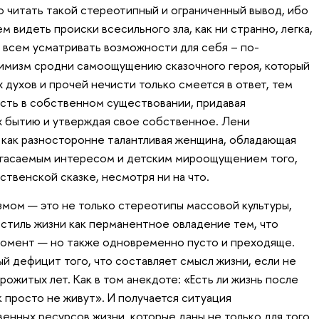
о читать такой стереотипный и ограниченный вывод, ибо
м видеть происки всесильного зла, как ни странно, легка,
о всем усматривать возможности для себя – по-
тимизм сродни самоощущению сказочного героя, который
х духов и прочей нечисти только смеется в ответ, тем
сть в собственном существовании, придавая
х бытию и утверждая свое собственное. Лени
 как разносторонне талантливая женщина, обладающая
угасаемым интересом и детским мироощущением того,
твенской сказке, несмотря ни на что.
мом — это не только стереотипы массовой культуры,
тиль жизни как перманентное овладение тем, что
момент — но также одновременно пусто и преходяще.
й дефицит того, что составляет смысл жизни, если не
рожитых лет. Как в том анекдоте: «Есть ли жизнь после
к просто не живут». И получается ситуация
енных ресурсов жизни, которые даны не только для того,