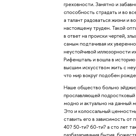
греховности. Занятно и забавн
способность страдать и во все
а талант радоваться жизни и в
настоящему труден. Такой оп
в ответ на происки чертей, злы
самым подтачивая их уверенно
неустойчивой иллюзорности и
Рифеншталь и вошла в историю
высшим искусством жить с не
что мир вокруг подобен рождес
Наше общество больно эйджиз
прославляющей подростковый с
модно и актуально на данный 
Это и колоссальный ценностны
ставить его в зависимость от п
40? 50-ти? 60-ти? а сто лет та
разбазаривания бытия, божеств