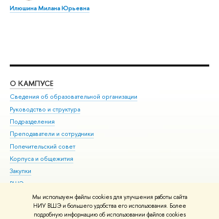
Илюшина Милана Юрьевна
О КАМПУСЕ
ОБ
Сведения об образовательной организации
Мер
Руководство и структура
Мер
Подразделения
Дов
Преподаватели и сотрудники
Ол
Попечительский совет
При
Корпуса и общежития
При
Закупки
Ди
ВШЭ для студентов с ограниченными возможностями
До
здоровья и инвалидностью
Ас
Мы используем файлы cookies для улучшения работы сайта
Версия для слабовидящих
НИУ ВШЭ и большего удобства его использования. Более
Обр
подробную информацию об использовании файлов cookies
Единая платежная страница