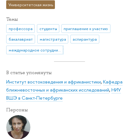
Университетская жизнь
Темы
профессора
студенты
приглашение к участию
бакалавриат
магистратура
аспирантура
международное сотрудничество
В статье упомянуты
Институт востоковедения и африканистики
,
Кафедра
ближневосточных и африканских исследований
,
НИУ
ВШЭ в Санкт-Петербурге
Персоны