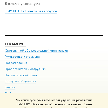
В статье упомянуты
НИУ ВШЭ в Санкт-Петербурге
О КАМПУСЕ
ОБ
Сведения об образовательной организации
Мер
Руководство и структура
Мер
Подразделения
Дов
Преподаватели и сотрудники
Ол
Попечительский совет
При
Корпуса и общежития
При
Закупки
Ди
ВШЭ для студентов с ограниченными возможностями
До
здоровья и инвалидностью
Ас
Мы используем файлы cookies для улучшения работы сайта
Версия для слабовидящих
НИУ ВШЭ и большего удобства его использования. Более
Обр