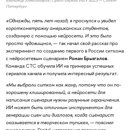
Владимир Александров | Пресс-служба НИУ ВШЭ — Санкт-
Петербург
«Однажды, пять лет назад, я проснулся и увидел
короткометражку американских студентов,
созданную с помощью нейросети. И это было
просто чудовищно»
, — так начал свой рассказ про
эксперимент по созданию первого в России ситкома
с нейросетевым сценарием
Роман Брызгалов.
Команда СТС обучила ИИ на примерах успешных
сериалов канала и получила интересный результат.
«Мы выбрали ситком как жанр, потому что он по-
хорошему клишированный, а нейросети для
написания сценария нужны разумные ограничения.
ИИ может быть отличным инструментом для
генерации сцен или диалогов, когда сценарист
оказывается в творческом тупике»
, — пояснил
руководитель Digital-направления телеканала.