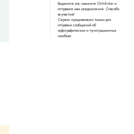
Выделите её, нажмите Ctrl+Enter и
отправьте нам уведомление. Спасибо
за участие!
Сервис предназначен только для
отправки сообщений об
орфографических и пунктуационных
ошибках.