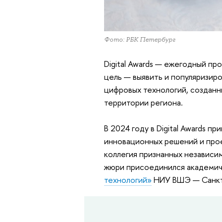
Фото: РБК Петербург
Digital Awards — ежегодный пр
цель — выявить и популяризир
цифровых технологий, созданн
территории региона.
В 2024 году в Digital Awards п
инновационных решений и про
коллегия признанных независим
жюри присоединился академи
технологий»
НИУ ВШЭ — Санк