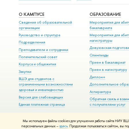
О КАМПУСЕ
ОБРАЗОВАНИЕ
Сведения об образовательной
Мероприятия для абит
организации
бакалавриата
Руководство и структура
Мероприятия для абит
магистратуры
Подразделения
Довузовская подготов
Преподаватели и сотрудники
Олимпиады
Попечительский совет
Прием в бакалавриат
Корпуса и общежития
Прием в магистратуру
Закупки
Диплом+
ВШЭ для студентов с
ограниченными возможностями
Дополнительное обра
здоровья и инвалидностью
Аспирантура
Версия для слабовидящих
Обратная связь и взаи
Единая платежная страница
с получателями услуг
Мы используем файлы cookies для улучшения работы сайта НИУ ВШЭ
© НИУ ВШЭ 1993–2026
Адреса и контакты
Условия использова
персональных данных –
здесь
. Продолжая пользоваться сайтом, вы 
Шрифты HSE Sans и HSE Slab разработаны в
Школе дизайна НИУ