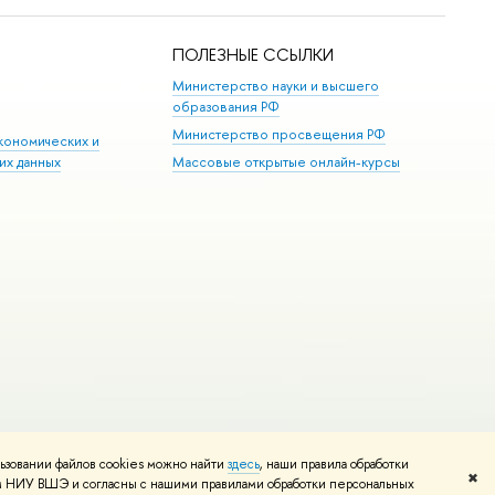
ПОЛЕЗНЫЕ ССЫЛКИ
Министерство науки и высшего
образования РФ
Министерство просвещения РФ
кономических и
их данных
Массовые открытые онлайн-курсы
ьзовании файлов cookies можно найти
здесь
, наши правила обработки
Редактору
✖
том НИУ ВШЭ и согласны с нашими правилами обработки персональных