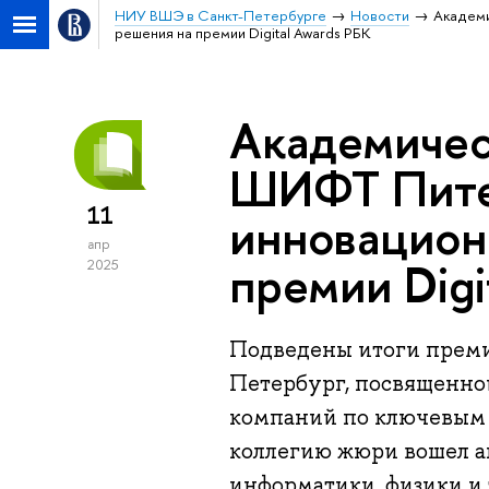
НИУ ВШЭ в Санкт-Петербурге
Новости
Академи
решения на премии Digital Awards РБК
Академичес
ШИФТ Пите
11
инновацион
апр
премии Digi
2025
Подведены итоги преми
Петербург, посвященно
компаний по ключевым 
коллегию жюри вошел 
информатики, физики 