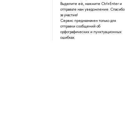
Выделите её, нажмите Ctrl+Enter и
отправьте нам уведомление. Спасибо
за участие!
Сервис предназначен только для
отправки сообщений об
орфографических и пунктуационных
ошибках.