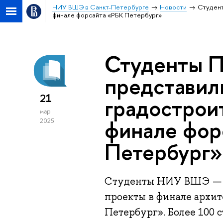
НИУ ВШЭ в Санкт-Петербурге
Новости
Студент
финале форсайта «РБК Петербург»
Студенты П
представил
21
градострои
мар
финале фор
2025
Петербург»
Студенты НИУ ВШЭ — С
проекты в финале архит
Петербург». Более 100 