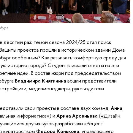
бург
 десятый раз: темой сезона 2024/25 стал поиск
 Защиты проектов прошли в историческом здании Дома
рбург особенным? Как развивать комфортную среду для
тую историю города? Студенты искали ответы на эти
кретные идеи. В состав жюри под председательством
рбурга
Владимира Княгинина
вошли представители
застройщики, медиаменеджеры, руководители
дставили свои проекты в составе двух команд.
Анна
альная информатика») и
Арина Арсеньева
(«Дизайн
 учащимися других вузов разработали «Рецепт
д кураторством
Федора Конькова
, yправляющего