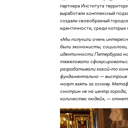
партнера Института территори
выработали комплексный подхо
создали своеобразный городск
идентичности, среди которых 
«Мы получили очень интересн
были экономисты, социологи,
идентичности Петербурга мо
тяжеловато сфокусироваться 
разрабатывали какой-то конк
фундаментально — выстроив 
могут взять за основу. Мета
смотрим не на центр города,
количество людей», — отме