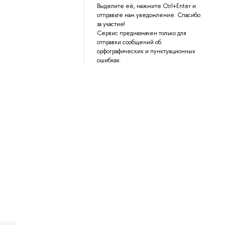
Выделите её, нажмите Ctrl+Enter и
отправьте нам уведомление. Спасибо
за участие!
Сервис предназначен только для
отправки сообщений об
орфографических и пунктуационных
ошибках.