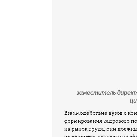
заместитель директ
ци
Взаимодействие вузов с ко
формирования кадрового по
на рынок труда, они должн
их клиентов, актуальные сф