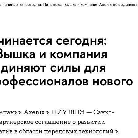
 начинается сегодня: Питерская Вышка и компания Axenix объединяют
чинается сегодня:
Вышка и компания
единяют силы для
рофессионалов нового
омпании Axenix и НИУ ВШЭ — Санкт-
артнерское соглашение о развитии
тив в области передовых технологий и