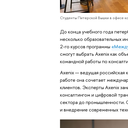
Студенты Питерской Вышки в офисе ко
До конца учебного года петер
несколько образовательных и
2-го курсов программы
«Между
смогут выбрать Axenix как об
командной работы по консалти
Axenix — ведущая российская 
работе она сочетает междуна
клиентов. Эксперты Axenix за
консалтингом и цифровой тран
сектора до промышленности. 
и внедрение современных тех