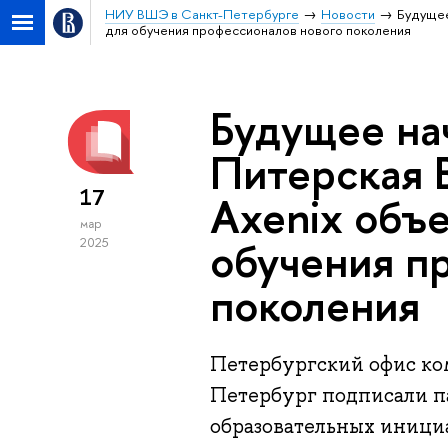
НИУ ВШЭ в Санкт-Петербурге
Новости
Будущее
для обучения профессионалов нового поколения
Будущее на
Питерская 
17
Axenix объ
мар
обучения п
2025
поколения
Петербургский офис к
Петербург подписали п
образовательных инициа