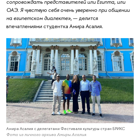
сопровождать представителей или Египта, или
ОАЭ. Я чувствую себя очень уверенно при общении
на египетском диалекте»
, — делится
впечатлениями студентка Амира Асалия.
Амира Асалия с делегатами Фестиваля культуры стран БРИКС
Фото из личного архива Амиры Асалия