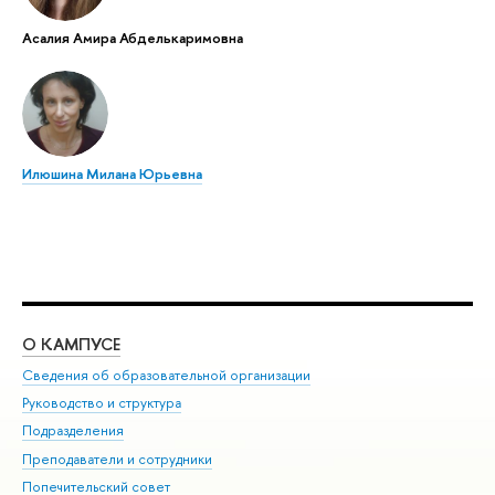
Асалия Амира Абделькаримовна
Илюшина Милана Юрьевна
О КАМПУСЕ
ОБ
Сведения об образовательной организации
Мер
Руководство и структура
Мер
Подразделения
Дов
Преподаватели и сотрудники
Ол
Попечительский совет
При