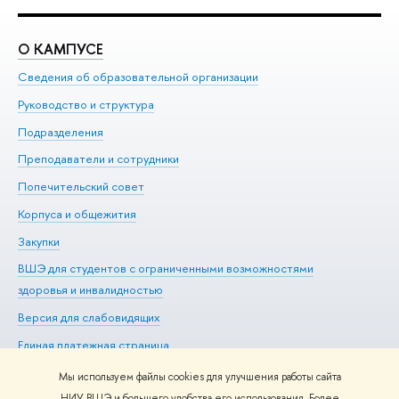
О КАМПУСЕ
О
Сведения об образовательной организации
Ме
Руководство и структура
Ме
Подразделения
До
Преподаватели и сотрудники
Ол
Попечительский совет
Пр
Корпуса и общежития
Пр
Закупки
Ди
ВШЭ для студентов с ограниченными возможностями
До
здоровья и инвалидностью
Ас
Версия для слабовидящих
Обр
Единая платежная страница
Мы используем файлы cookies для улучшения работы сайта
НИУ ВШЭ и большего удобства его использования. Более