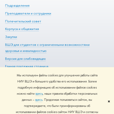
Подразделения
До
Преподаватели и сотрудники
Ол
Попечительский совет
Пр
Корпуса и общежития
Пр
Закупки
Ди
ВШЭ для студентов с ограниченными возможностями
До
здоровья и инвалидностью
Ас
Версия для слабовидящих
Обр
Единая платежная страница
Мы используем файлы cookies для улучшения работы сайта
НИУ ВШЭ и большего удобства его использования. Более
подробную информацию об использовании файлов cookies
Редактору
можно найти
здесь
, наши правила обработки персональных
© НИУ ВШЭ 1993–2026
Адреса и контакты
Условия
данных –
здесь
. Продолжая пользоваться сайтом, вы
использования материалов
Политика конфиденциальности
Карта
✖
подтверждаете, что были проинформированы об
сайта
использовании файлов cookies сайтом НИУ ВШЭ и согласны
Шрифты HSE Sans и HSE Slab разработаны в
Школе дизайна НИУ