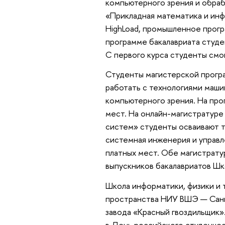
компьютерного зрения и обраб
«Прикладная математика и инфо
HighLoad, промышленное прогр
программе бакалавриата студе
С первого курса студенты смо
Студенты магистерской прогр
работать с технологиями маши
компьютерного зрения. На пр
мест. На онлайн-магистратуре
систем» студенты осваивают т
системная инженерия и управл
платных мест. Обе магистрату
выпускников бакалавриатов Шк
Школа информатики, физики и т
пространства НИУ ВШЭ — Санк
завода «Красный гвоздильщик».
в День российского студенчес