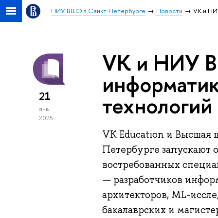
НИУ ВШЭ в Санкт-Петербурге
Новости
VK и НИ
VK и НИУ 
информатик
21
технологий
янв
2025
VK Education и Высшая 
Петербурге запускают 
востребованных специал
— разработчиков инфор
архитекторов, ML-иссле
бакалаврских и магист