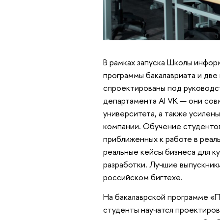
В рамках запуска Школы информ
программы бакалавриата и две
спроектированы под руководс
департамента AI VK — они со
университета, а также усилен
компании. Обучение студентов
приближенных к работе в реал
реальные кейсы бизнеса для к
разработки. Лучшие выпускник
российском бигтехе.
На бакалаврской программе «П
студенты научатся проектиров