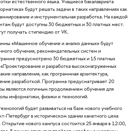
отки естественного языка. Учащиеся бакалавриата
рматика» будут решать задачи в таких направлениях как
аммирование и инструментальная разработка. На каждой
нтам будут доступны 30 бюджетных и 30 платных мест.
гут получать стипендию от VK.
аммы «Машинное обучение и анализ данных» будут
нного обучения, рекомендательных систем и
ограмме предусмотрено 30 бюджетных и 15 платных
 «Проектирование и разработка высоконагруженных
акие направления, как программная архитектура,
ение разработкой. Программа предусматривает 20
ры являются логичным продолжением обучения для
олы информатики, физики и технологий.
ехнологий будет развиваться на базе нового учебного
т-Петербург в историческом здании канатного цеха
 Открытие нового кампуса состоится 25 января в 12:00,
тва. В рамках открытия пройдет марафон с участием