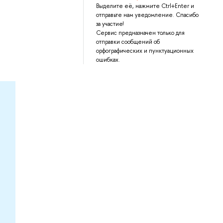
Выделите её, нажмите Ctrl+Enter и
отправьте нам уведомление. Спасибо
за участие!
Сервис предназначен только для
отправки сообщений об
орфографических и пунктуационных
ошибках.