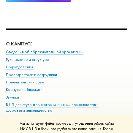
О КАМПУСЕ
ОБ
Сведения об образовательной организации
Мер
Руководство и структура
Мер
Подразделения
Дов
Преподаватели и сотрудники
Ол
Попечительский совет
При
Корпуса и общежития
При
Закупки
Ди
ВШЭ для студентов с ограниченными возможностями
До
здоровья и инвалидностью
Ас
Версия для слабовидящих
Обр
Мы используем файлы cookies для улучшения работы сайта
Единая платежная страница
НИУ ВШЭ и большего удобства его использования. Более