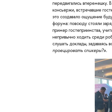
передвигались вперемешку. В
консьержи, встречавшие госте
это создавало ощущение буду
форума: повсюду стояли заря
пример гостеприимства, учит
непривычно ходить среди роб
слушать доклады, задаваясь 
проецировать спикеры?»
.