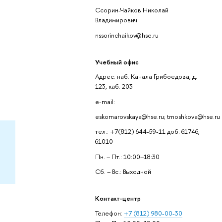
Ссорин-Чайков Николай
Владимирович
nssorinchaikov@hse.ru
Учебный офис
Адрес: наб. Канала Грибоедова, д.
123, каб. 203
e-mail:
eskomarovskaya@hse.ru; tmoshkova@hse.ru
тел.: +7(812) 644-59-11 доб. 61746,
61010
Пн. – Пт.: 10:00–18:30
Сб. – Вс.: Выходной
Контакт-центр
Телефон:
+7 (812) 980-00-30