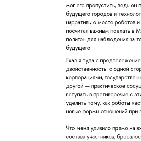
мог его пропустить, ведь он
будущего городов и технологи
нарративы о месте роботов и
посчитал важным поехать в М
полигон для наблюдения за т
будущего.
Ехал
я туда с предположением
двойственность: с одной ст
корпорациями, государствен
другой — практическое сосу
вступать в противоречие с э
уделить тому, как роботы «вс
новые формы отношений при 
Что
меня удивило прямо на в
состава участников, бросалос