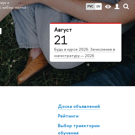
аук и
РУС
EN
с кибер-полей:
я
Август
21
Будь в курсе 2026: Зачисление в
магистратуру — 2026
Доска объявлений
Рейтинги
Выбор траектории
обучения