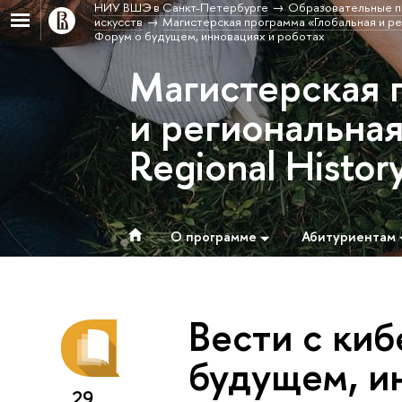
НИУ ВШЭ в Санкт-Петербурге
Образовательные п
искусств
Магистерская программа «Глобальная и рег
Форум о будущем, инновациях и роботах
Магистерская 
и региональная
Regional Histor
О программе
Абитуриентам
Вести с киб
будущем, и
29