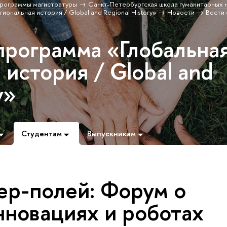
рограммы магистратуры
Санкт-Петербургская школа гуманитарных н
иональная история / Global and Regional History»
Новости
Вести 
программа «Глобальна
 история / Global and
y»
Студентам
Выпускникам
ер-полей: Форум о
нновациях и роботах