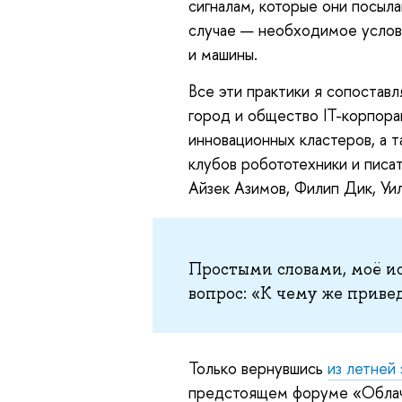
сигналам, которые они посыла
случае — необходимое услови
и машины.
Все
эти практики я сопостав
город и общество IT-корпора
инновационных кластеров, а т
клубов робототехники и писат
Айзек Азимов, Филип Дик, Уил
Простыми
словами, моё 
вопрос: «К чему же привед
Только
вернувшись
из летнеи
предстоящем форуме «Облач