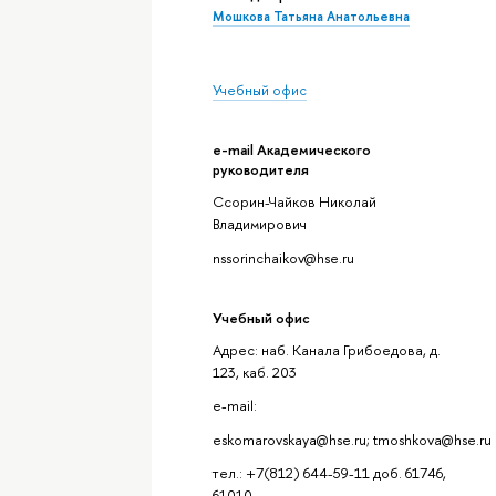
Мошкова Татьяна Анатольевна
Учебный офис
e-mail Академического
руководителя
Ссорин-Чайков Николай
Владимирович
nssorinchaikov@hse.ru
Учебный офис
Адрес: наб. Канала Грибоедова, д.
123, каб. 203
e-mail:
eskomarovskaya@hse.ru; tmoshkova@hse.ru
тел.: +7(812) 644-59-11 доб. 61746,
61010