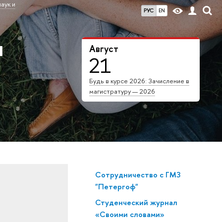
аук и
РУС
EN
я
Август
21
Будь в курсе 2026: Зачисление в
магистратуру — 2026
Сотрудничество с ГМЗ
"Петергоф"
Студенческий журнал
«Своими словами»