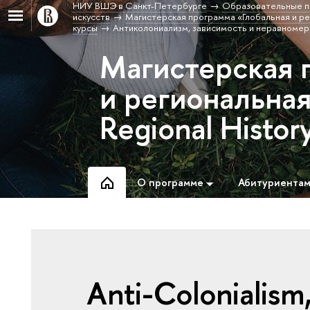
НИУ ВШЭ в Санкт-Петербурге
Образовательные п
искусств
Магистерская программа «Глобальная и рег
курсы
Антиколониализм, зависимость и неравномер
Магистерская 
и региональная
Regional Histor
О программе
Абитуриента
Anti-Colonialis