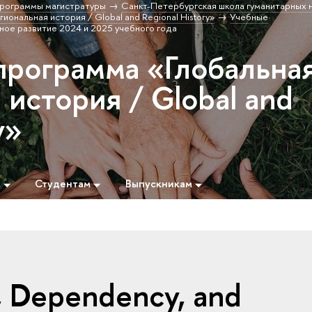
рограммы магистратуры
Санкт-Петербургская школа гуманитарных н
иональная история / Global and Regional History»
Учебные
ное развитие 2024 и 2025 учебного года
программа «Глобальна
 история / Global and
y»
м
Студентам
Выпускникам
m, Dependency, and