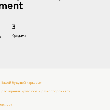
pment
3
Кредиты
а
я Вашей будущей карьеры»
 расширения кругозора и разностороннего
знаний»