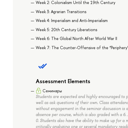
Week 2: Colonialism Until the 19th Century
Week 3: Agrarian Transitions
Week 4: Imperialism and Anti-Imperialism
Week 5: 20th Century Liberations
Week 6: The Global North After World War II
Week 7: The Counter-Offensive of the “Periphery
Assessment Elements
Семинары
Students are expected and highly encouraged to pa
well as ask questions of their own. Class attendan
without engagement in the seminar discussion is 
absence per course, which is also graded with a 6.
0. Students also have the ability to make up for a
critically analyzing one or several mandatory readi