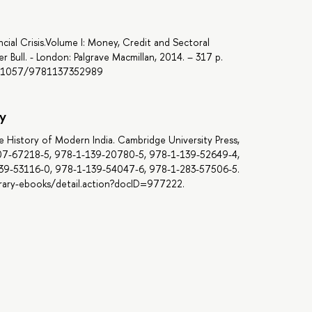
ncial Crisis.Volume I: Money, Credit and Sectoral
r Bull. - London: Palgrave Macmillan, 2014. – 317 p.
/10.1057/9781137352989
y
e History of Modern India. Cambridge University Press,
107-67218-5, 978-1-139-20780-5, 978-1-139-52649-4,
39-53116-0, 978-1-139-54047-6, 978-1-283-57506-5.
brary-ebooks/detail.action?docID=977222.