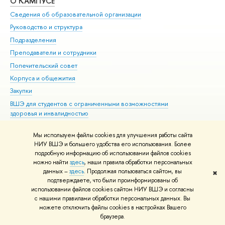
О КАМПУСЕ
ОБ
Сведения об образовательной организации
Мер
Руководство и структура
Мер
Подразделения
Дов
Преподаватели и сотрудники
Ол
Попечительский совет
При
Корпуса и общежития
При
Закупки
Ди
ВШЭ для студентов с ограниченными возможностями
До
здоровья и инвалидностью
Ас
Версия для слабовидящих
Обр
Мы используем файлы cookies для улучшения работы сайта
Единая платежная страница
НИУ ВШЭ и большего удобства его использования. Более
подробную информацию об использовании файлов cookies
можно найти
здесь
, наши правила обработки персональных
данных –
здесь
. Продолжая пользоваться сайтом, вы
✖
Редактору
подтверждаете, что были проинформированы об
© НИУ ВШЭ 1993–2026
Адреса и контакты
Условия использования
использовании файлов cookies сайтом НИУ ВШЭ и согласны
с нашими правилами обработки персональных данных. Вы
материалов
Политика конфиденциальности
Карта сайта
можете отключить файлы cookies в настройках Вашего
Шрифты HSE Sans и HSE Slab разработаны в
Школе дизайна НИУ ВШЭ
браузера.