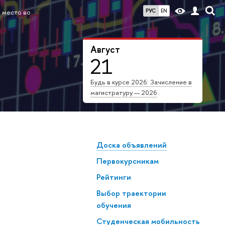
РУС
EN
I место во
Август
21
Будь в курсе 2026: Зачисление в
магистратуру — 2026
Доска объявлений
Первокурсникам
Рейтинги
Выбор траектории
обучения
Студенческая мобильность