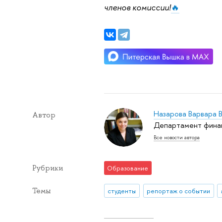
членов комиссии!
🔥
Назарова Варвара 
Автор
Департамент финан
Все новости автора
Рубрики
Образование
Темы
студенты
репортаж о событии