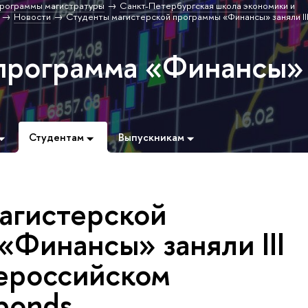
рограммы магистратуры
Санкт-Петербургская школа экономики и
Новости
Студенты магистерской программы «Финансы» заняли II
программа «Финансы»
Студентам
Выпускникам
агистерской
«Финансы» заняли III
сероссийском
bonds