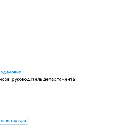
Вадимовна
сов: руководитель департамента
магистратура