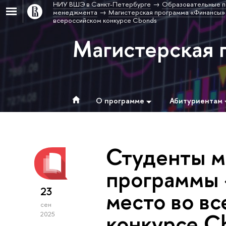
НИУ ВШЭ в Санкт-Петербурге
Образовательные п
менеджмента
Магистерская программа «Финансы»
всероссийском конкурсе Cbonds
Магистерская 
О программе
Абитуриентам
Студенты м
программы 
23
место во в
сен
конкурсе C
2025