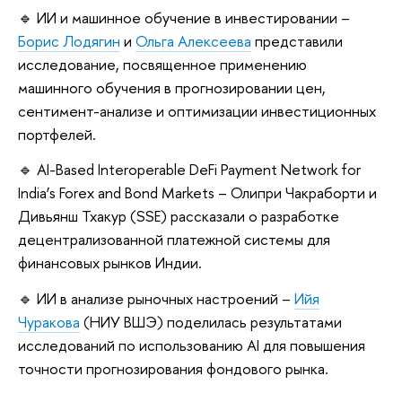
🔹 ИИ и машинное обучение в инвестировании –
Борис Лодягин
и
Ольга Алексеева
представили
исследование, посвященное применению
машинного обучения в прогнозировании цен,
сентимент-анализе и оптимизации инвестиционных
портфелей.
🔹 AI-Based Interoperable DeFi Payment Network for
India’s Forex and Bond Markets – Олипри Чакраборти и
Дивьянш Тхакур (SSE) рассказали о разработке
децентрализованной платежной системы для
финансовых рынков Индии.
🔹 ИИ в анализе рыночных настроений –
Ийя
Чуракова
(НИУ ВШЭ) поделилась результатами
исследований по использованию AI для повышения
точности прогнозирования фондового рынка.