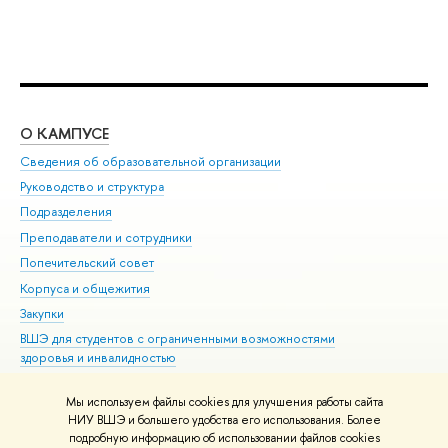
О КАМПУСЕ
ОБ
Сведения об образовательной организации
Мер
Руководство и структура
Мер
Подразделения
Дов
Преподаватели и сотрудники
Ол
Попечительский совет
При
Корпуса и общежития
При
Закупки
Ди
ВШЭ для студентов с ограниченными возможностями
До
здоровья и инвалидностью
Ас
Версия для слабовидящих
Обр
Мы используем файлы cookies для улучшения работы сайта
Единая платежная страница
НИУ ВШЭ и большего удобства его использования. Более
подробную информацию об использовании файлов cookies