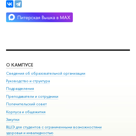
О КАМПУСЕ
ОБ
Сведения об образовательной организации
Мер
Руководство и структура
Мер
Подразделения
Дов
Преподаватели и сотрудники
Ол
Попечительский совет
При
Корпуса и общежития
При
Закупки
Ди
ВШЭ для студентов с ограниченными возможностями
До
здоровья и инвалидностью
Ас