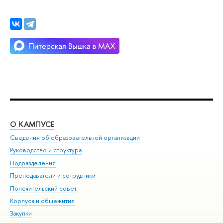
О КАМПУСЕ
ОБ
Сведения об образовательной организации
Мер
Руководство и структура
Мер
Подразделения
Дов
Преподаватели и сотрудники
Ол
Попечительский совет
При
Корпуса и общежития
При
Закупки
Ди