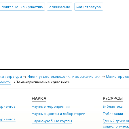
приглашение к участию
официально
магистратура
магистратуры
→
Институт востоковедения и африканистики
→
Магистерская
овости
→
Тема «приглашение к участию»
НАУКА
РЕСУРСЫ
уриентов
Научные мероприятия
Библиотека
Научные центры и лаборатории
Публикации
уриентов
Научно-учебные группы
Единый архив э
социологическ