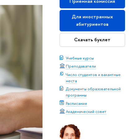
Приемная комиссия
Для иностранных
абитуриентов
Скачать буклет
Учебные курсы
Преподаватели
Число студентов и вакантные
места
Документы образовательной
программы
Расписание
Академический совет