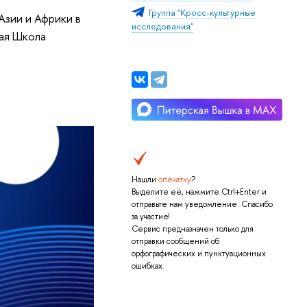
Группа "Кросс-культурные
Азии и Африки в
исследования"
ая Школа
Нашли
опечатку
?
Выделите её, нажмите Ctrl+Enter и
отправьте нам уведомление. Спасибо
за участие!
Сервис предназначен только для
отправки сообщений об
орфографических и пунктуационных
ошибках.