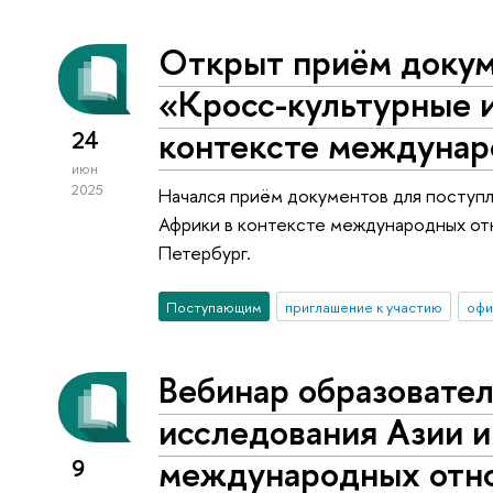
Открыт приём докум
«Кросс-культурные 
контексте междуна
24
июн
2025
Начался приём документов для поступл
Африки в контексте международных от
Петербург.
Поступающим
приглашение к участию
офи
Вебинар образовате
исследования Азии и
международных отн
9