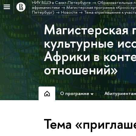
НИУ ВШЭ в Санкт-Петербурге
Образовательные п
африканистики
Магистерская программа «Кросс-кул
Петербург)
Новости
Тема «приглашение к участ
Магистерская 
культурные ис
Африки в конт
отношений»
О программе
Абитуриента
Тема «приглаш