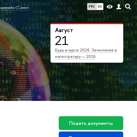
РУС
EN
ошений» (Санкт-
Август
21
Будь в курсе 2026: Зачисление в
магистратуру — 2026
Подать документы