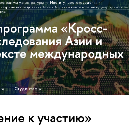
рограммы магистратуры
Институт востоковедения и
ьтурные исследования Азии и Африки в контексте международных отн
ию»
программа «Кросс-
следования Азии и
ексте международных
м
Студентам
ение к участию»