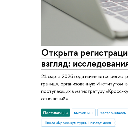
Открыта регистраци
взгляд: исследовани
21 марта 2026 года начинается регистр
границ», организованную Институтом 
поступающих в магистратуру «Кросс-к
отношений».
Поступающим
выпускники
мастер-классы
Школа «Кросс-культурный взгляд: исследования без границ»