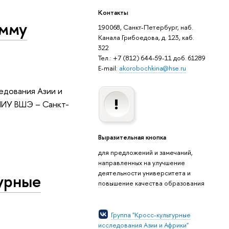
Контакты
амму
190068, Санкт-Петербург, наб.
Канала Грибоедова, д. 123, каб.
322
Тел.: +7 (812) 644-59-11 доб. 61289
E-mail:
akorobochkina@hse.ru
едования Азии и
НИУ ВШЭ – Санкт-
Выразительная кнопка
для предложений и замечаний,
направленных на улучшение
деятельности университета и
урные
повышение качества образования
Группа "Кросс-культурные
исследования Азии и Африки"