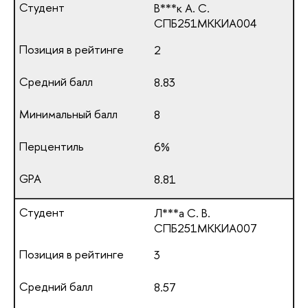
В***к А. С.
СПБ251МККИА004
2
8.83
8
6%
8.81
Л***а С. В.
СПБ251МККИА007
3
8.57