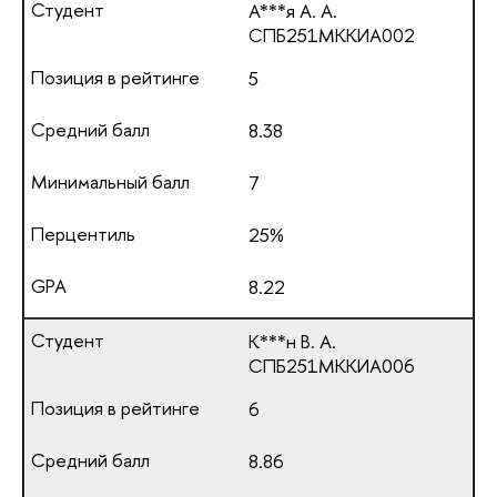
А***я А. А.
СПБ251МККИА002
5
8.38
7
25%
8.22
К***н В. А.
СПБ251МККИА006
6
8.86