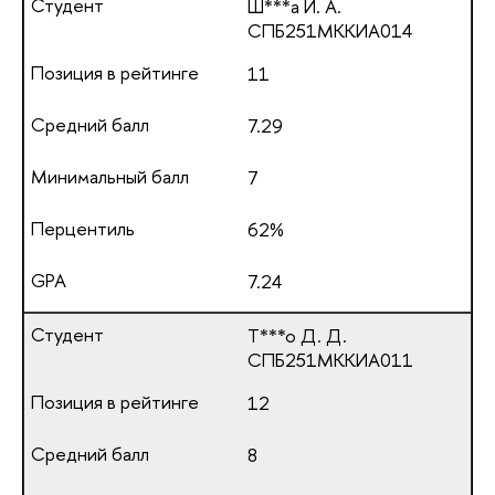
Ш***а И. А.
СПБ251МККИА014
11
7.29
7
62%
7.24
Т***о Д. Д.
СПБ251МККИА011
12
8