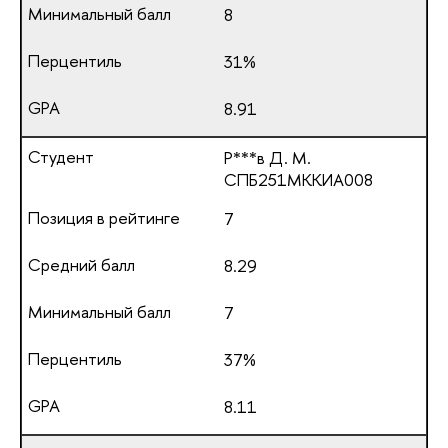
8
31%
8.91
Р***в Д. М.
СПБ251МККИА008
7
8.29
7
37%
8.11