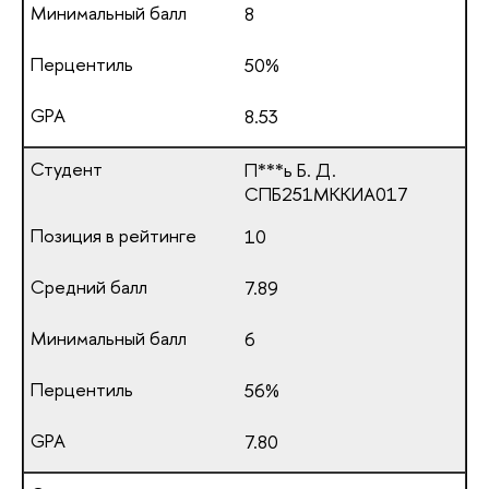
8
50%
8.53
П***ь Б. Д.
СПБ251МККИА017
10
7.89
6
56%
7.80