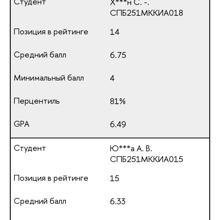
Х***н С. -.
СПБ251МККИА018
14
6.75
4
81%
6.49
Ю***а А. В.
СПБ251МККИА015
15
6.33