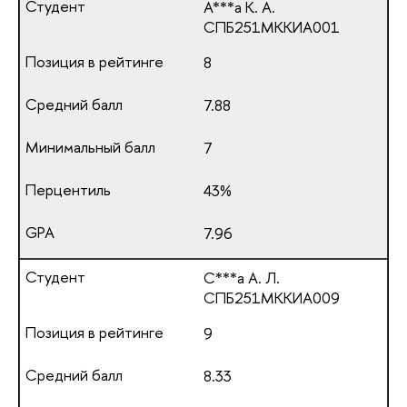
А***а К. А.
СПБ251МККИА001
8
7.88
7
43%
7.96
С***а А. Л.
СПБ251МККИА009
9
8.33