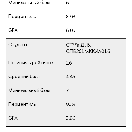
6
87%
6.07
С***а Д. В.
СПБ251МККИА016
16
4.43
7
93%
3.86