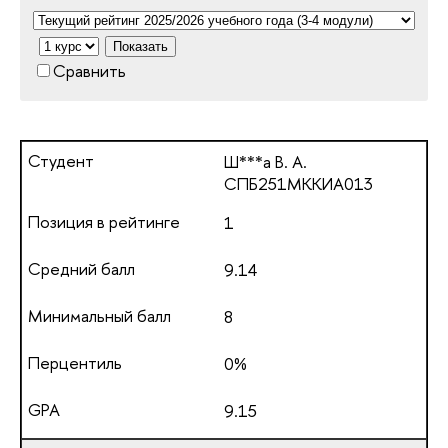
Показать
Сравнить
Ш***а В. А.
СПБ251МККИА013
1
9.14
8
0%
9.15