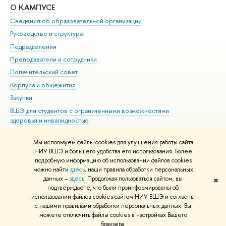
О КАМПУСЕ
ОБ
Сведения об образовательной организации
Мер
Руководство и структура
Мер
Подразделения
Дов
Преподаватели и сотрудники
Ол
Попечительский совет
При
Корпуса и общежития
При
Закупки
Ди
ВШЭ для студентов с ограниченными возможностями
До
здоровья и инвалидностью
Ас
Версия для слабовидящих
Обр
Мы используем файлы cookies для улучшения работы сайта
Единая платежная страница
НИУ ВШЭ и большего удобства его использования. Более
подробную информацию об использовании файлов cookies
можно найти
здесь
, наши правила обработки персональных
данных –
здесь
. Продолжая пользоваться сайтом, вы
✖
Редактору
подтверждаете, что были проинформированы об
© НИУ ВШЭ 1993–2026
Адреса и контакты
Условия использования
использовании файлов cookies сайтом НИУ ВШЭ и согласны
с нашими правилами обработки персональных данных. Вы
материалов
Политика конфиденциальности
Карта сайта
можете отключить файлы cookies в настройках Вашего
Шрифты HSE Sans и HSE Slab разработаны в
Школе дизайна НИУ ВШЭ
браузера.