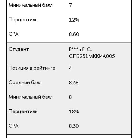
7
12%
8.60
Е***а Е. С.
СПБ251МККИА005
4
8.38
8
18%
8.30