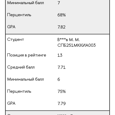
7
68%
7.82
В***в М. М.
СПБ251МККИА003
13
7.71
6
75%
7.79