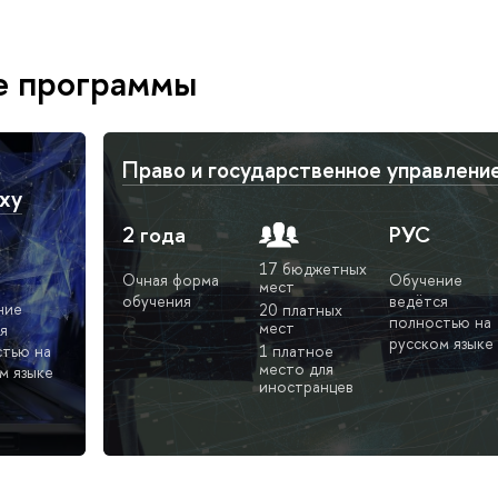
е программы
Право и государственное управлени
ху
2 года
РУС
17 бюджетных
Очная форма
Обучение
мест
обучения
ведётся
ние
20 платных
полностью на
мест
я
русском языке
тью на
1 платное
место для
м языке
иностранцев