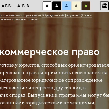
АБВ
АБВ
А
А
А
А
А
рограммы магистратуры
Юридический факультет (Санкт-
 и коммерческое право»
 коммерческое право
отовку юристов, способных ориентироваться
ерческого права и применять свои знания на
фицированное юридическое сопровождение
едставление интересов других лиц в
их спорах. Выпускники программы могут бы
ированными юридическими компаниями,