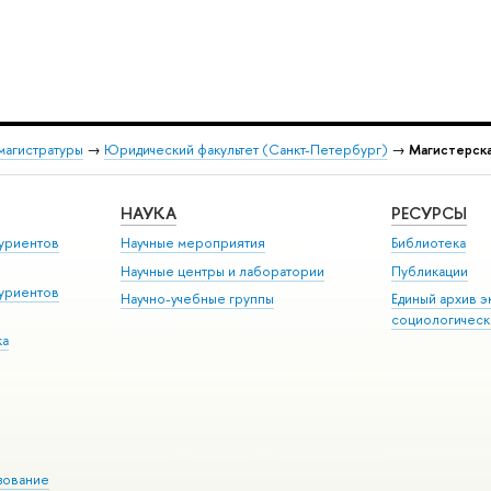
магистратуры
→
Юридический факультет (Санкт-Петербург)
→
Магистерска
НАУКА
РЕСУРСЫ
уриентов
Научные мероприятия
Библиотека
Научные центры и лаборатории
Публикации
уриентов
Научно-учебные группы
Единый архив э
социологическ
ка
зование