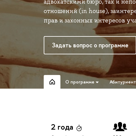
адвокатскими бюро, так и не
отношений (in house), заинте
прав и законных интересов уч
Задать вопрос о программе
О программе
Абитуриен
2 года