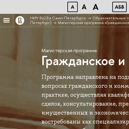
A
A
A
АБВ
НИУ ВШЭ в Санкт-Петербурге
Образовательные п
Петербург)
Магистерская программа «Гражданское
Магистерская программа
Гражданское и
Программа направлена на подг
вопросах гражданского и комм
практике, осуществляя квали
сделок, консультирование, пр
имущественных и экономическ
востребованы как специализ