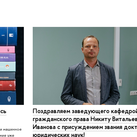
ись
Поздравляем заведующего кафедро
гражданского права Никиту Виталье
Иванова с присуждением звания док
т и машинное
юридических наук!
ние уже