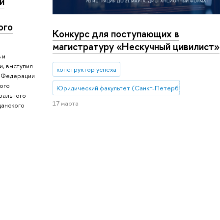
й
ого
Конкурс для поступающих в
магистратуру «Нескучный цивилист»
 и
, выступил
конструктор успеха
й Федерации
ого
Юридический факультет (Санкт-Петербург)
рального
17 марта
данского