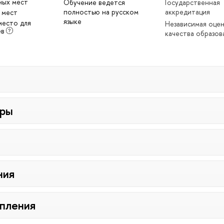
ных мест
Обучение ведётся
Государственная
полностью на русском
аккредитация
 мест
языке
место для
Независимая оце
ев
качества образов
уры
ния
упления