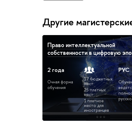
Другие магистерски
Право интеллектуальной
собственности в цифровую эпо
2 года
РУС
17 бюджетных
Очная форма
Обуче
мест
обучения
ведётс
25 платных
полнос
мест
русско
1 платное
место для
иностранцев