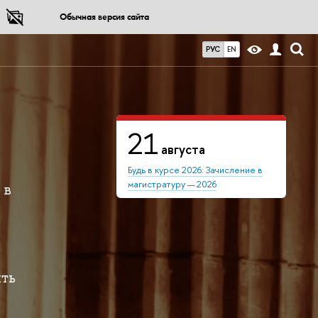
Обычная версия сайта
РУС
EN
21
августа
Будь в курсе 2026: Зачисление в
магистратуру — 2026
 в
ть