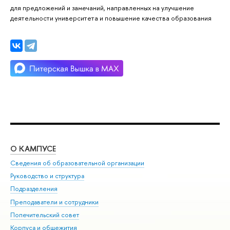
для предложений и замечаний, направленных на улучшение
деятельности университета и повышение качества образования
О КАМПУСЕ
ОБ
Сведения об образовательной организации
Мер
Руководство и структура
Мер
Подразделения
Дов
Преподаватели и сотрудники
Ол
Попечительский совет
При
Корпуса и общежития
При