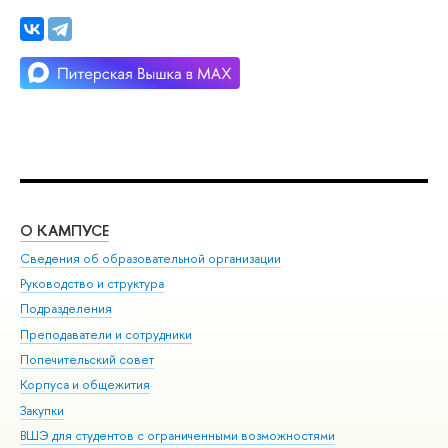
О КАМПУСЕ
ОБ
Сведения об образовательной организации
Мер
Руководство и структура
Мер
Подразделения
Дов
Преподаватели и сотрудники
Ол
Попечительский совет
При
Корпуса и общежития
При
Закупки
Ди
ВШЭ для студентов с ограниченными возможностями
До