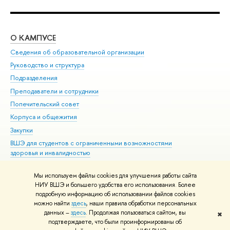
О КАМПУСЕ
ОБ
Сведения об образовательной организации
Мер
Руководство и структура
Мер
Подразделения
Дов
Преподаватели и сотрудники
Ол
Попечительский совет
При
Корпуса и общежития
При
Закупки
Ди
ВШЭ для студентов с ограниченными возможностями
До
здоровья и инвалидностью
Ас
Версия для слабовидящих
Обр
Мы используем файлы cookies для улучшения работы сайта
Единая платежная страница
НИУ ВШЭ и большего удобства его использования. Более
подробную информацию об использовании файлов cookies
можно найти
здесь
, наши правила обработки персональных
данных –
здесь
. Продолжая пользоваться сайтом, вы
✖
Редактору
подтверждаете, что были проинформированы об