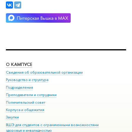
О КАМПУСЕ
ОБ
Сведения об образовательной организации
Мер
Руководство и структура
Мер
Подразделения
Дов
Преподаватели и сотрудники
Ол
Попечительский совет
При
Корпуса и общежития
При
Закупки
Ди
ВШЭ для студентов с ограниченными возможностями
До
здоровья и инвалидностью