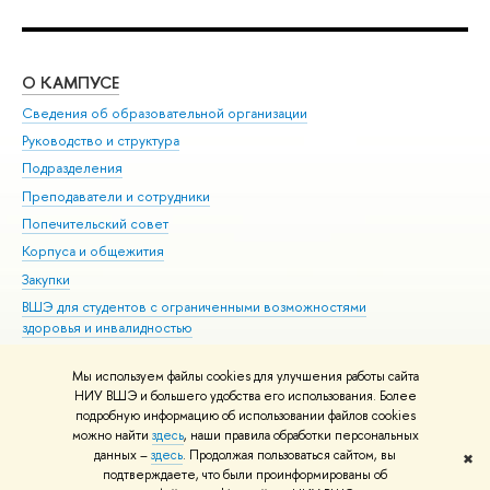
О КАМПУСЕ
ОБ
Сведения об образовательной организации
Мер
Руководство и структура
Мер
Подразделения
Дов
Преподаватели и сотрудники
Ол
Попечительский совет
При
Корпуса и общежития
При
Закупки
Ди
ВШЭ для студентов с ограниченными возможностями
До
здоровья и инвалидностью
Ас
Версия для слабовидящих
Обр
Мы используем файлы cookies для улучшения работы сайта
Единая платежная страница
НИУ ВШЭ и большего удобства его использования. Более
подробную информацию об использовании файлов cookies
можно найти
здесь
, наши правила обработки персональных
данных –
здесь
. Продолжая пользоваться сайтом, вы
✖
Редактору
подтверждаете, что были проинформированы об