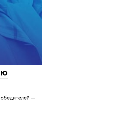
ию
 победителей —