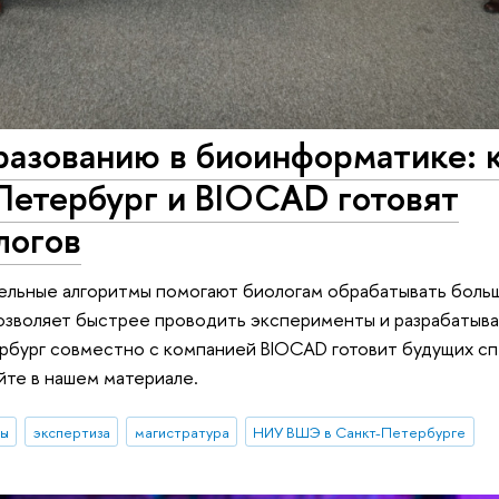
разованию в биоинформатике: 
етербург и BIOCAD готовят
логов
ельные алгоритмы помогают биологам обрабатывать бол
озволяет быстрее проводить эксперименты и разрабатыв
рбург совместно с компанией BIOCAD готовит будущих сп
йте в нашем материале.
ты
экспертиза
магистратура
НИУ ВШЭ в Санкт-Петербурге