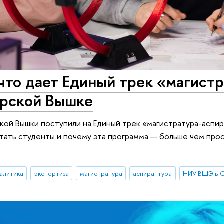
 что дает Единый трек «магистр
ерской Вышке
ой Вышки поступили на Единый трек «магистратура-аспир
отать студенты и почему эта программа — больше чем прос
алитика
экспертиза
магистратура
аспирантура
НИУ ВШЭ в С