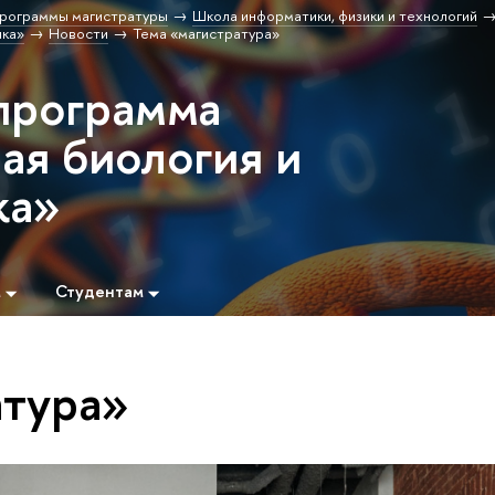
рограммы магистратуры
Школа информатики, физики и технологий
ика»
Новости
Тема «магистратура»
программа
ая биология и
ка»
м
Студентам
атура»