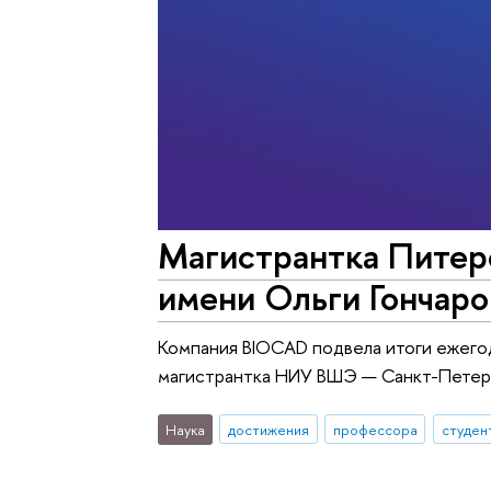
Магистрантка Питер
имени Ольги Гончар
Компания BIOCAD подвела итоги ежего
магистрантка НИУ ВШЭ — Санкт-Петерб
Наука
достижения
профессора
студен