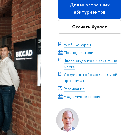
Для иностранных
абитуриентов
Скачать буклет
Учебные курсы
Преподаватели
Число студентов и вакантные
места
Документы образовательной
программы
Расписание
Академический совет