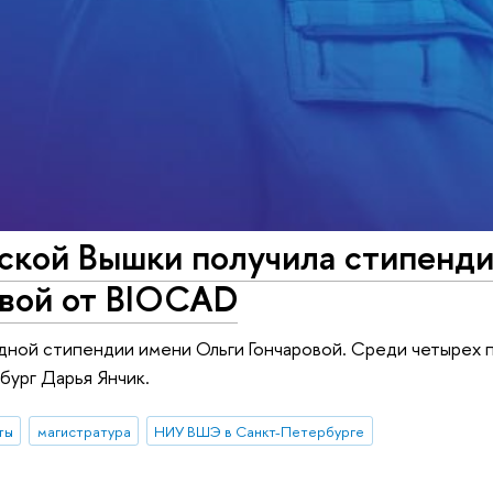
ской Вышки получила стипенд
овой от BIOCAD
дной стипендии имени Ольги Гончаровой. Среди четырех
ург Дарья Янчик.
ты
магистратура
НИУ ВШЭ в Санкт-Петербурге