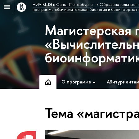
НИУ ВШЭ в Санкт-Петербурге
Образовательные п
программа «Вычислительная биология и биоинформат
Магистерская 
«Вычислительн
биоинформати
О программе
Абитуриента
Тема «магистр