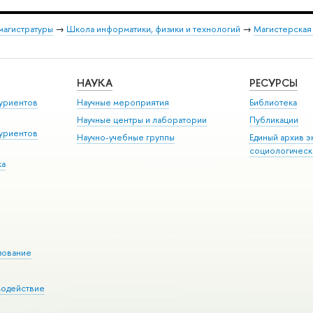
магистратуры
→
Школа информатики, физики и технологий
→
Магистерская
НАУКА
РЕСУРСЫ
уриентов
Научные мероприятия
Библиотека
Научные центры и лаборатории
Публикации
уриентов
Научно-учебные группы
Единый архив э
социологическ
ка
зование
модействие