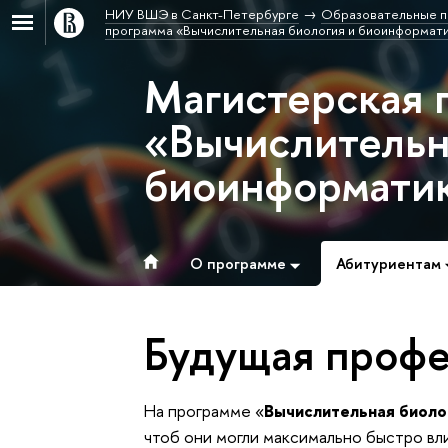
НИУ ВШЭ в Санкт-Петербурге
Образовательные п
программа «Вычислительная биология и биоинформат
Магистерская 
«Вычислительн
биоинформати
О программе
Абитуриентам
Будущая профе
На программе
«
Вычислительная биоло
чтоб они могли максимально быстро вл