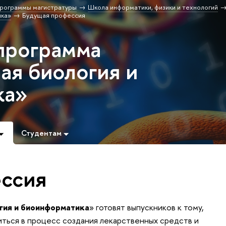
рограммы магистратуры
Школа информатики, физики и технологий
ика»
Будущая профессия
программа
ая биология и
ка»
Студентам
ссия
гия и биоинформатика
»
готовят выпускников к тому,
иться в процесс создания лекарственных средств и