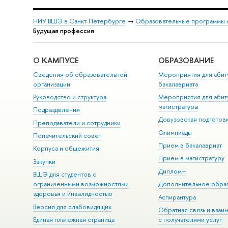
НИУ ВШЭ в Санкт-Петербурге
→
Образовательные программы 
Будущая профессия
О КАМПУСЕ
ОБРАЗОВАНИЕ
Сведения об образовательной
Мероприятия для абит
организации
бакалавриата
Руководство и структура
Мероприятия для абит
магистратуры
Подразделения
Довузовская подготов
Преподаватели и сотрудники
Олимпиады
Попечительский совет
Прием в бакалавриат
Корпуса и общежития
Прием в магистратуру
Закупки
Диплом+
ВШЭ для студентов с
ограниченными возможностями
Дополнительное обра
здоровья и инвалидностью
Аспирантура
Версия для слабовидящих
Обратная связь и взаи
Единая платежная страница
с получателями услуг