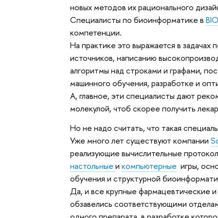
новых методов их рационального дизай
Специалисты по биоинформатике в
BI
компетенции.
На практике это выражается в задачах п
источников, написанию высокопроизво
алгоритмы над строками и графами, по
машинного обучения, разработке и оп
А, главное, эти специалисты дают реко
молекулой, чтоб скорее получить лека
Но не надо считать, что такая специал
Уже много лет существуют компании
S
реализующие вычислительные протоколы
настольные
и
компьютерные
игры, осн
обучения и структурной биоинформатик
Да, и все крупные фармацевтические 
обзавелись соответствующими отделами
одного препарата, в разработке котор