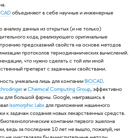
на.
OCAD
объединяют в себе научные и инженерные
о анализу данных из открытых (и не только)
дительного кода, реализующего оригинальные
строению предсказаний свойств на основе методов
тимизации протоколов термодинамических вычислений.
мендации, что нужно сделать с той или иной
рственный препарат с заданными свойствами.
ьность уникальна лишь для компании
BIOCAD
.
chrodinger
и
Chemical Computing Group
, эффективно
 для большой фармы. Google, наигравшись в
овал
Isomorphic Labs
для приложения машинного
и к задачам создания новых лекарственных средств.
и биотехнологические компании первого эшелона
, ведь за последние 10 лет не вышло, пожалуй, ни
ого не участвовали бы вычислительные методы.