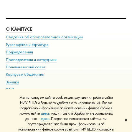
О КАМПУСЕ
ОБ
Сведения об образовательной организации
Мер
Руководство и структура
Мер
Подразделения
Дов
Преподаватели и сотрудники
Ол
Попечительский совет
При
Корпуса и общежития
При
Закупки
Ди
ВШЭ для студентов с ограниченными возможностями
До
здоровья и инвалидностью
Ас
Мы используем файлы cookies для улучшения работы сайта
Версия для слабовидящих
НИУ ВШЭ и большего удобства его использования. Более
Обр
подробную информацию об использовании файлов cookies
Единая платежная страница
можно найти
здесь
, наши правила обработки персональных
данных –
здесь
. Продолжая пользоваться сайтом, вы
✖
Редактору
подтверждаете, что были проинформированы об
© НИУ ВШЭ 1993–2026
Адреса и контакты
Условия использования
использовании файлов cookies сайтом НИУ ВШЭ и согласны