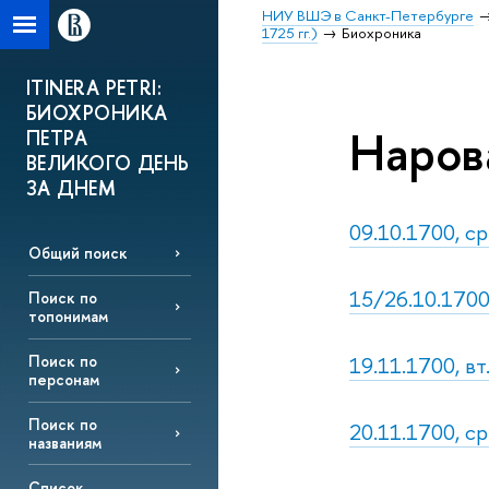
НИУ ВШЭ в Санкт-Петербурге
1725 гг.)
Биохроника
ITINERA PETRI:
БИОХРОНИКА
Нарова
ПЕТРА
ВЕЛИКОГО ДЕНЬ
ЗА ДНЕМ
09.10.1700, ср
Общий поиск
15/26.10.1700,
Поиск по
топонимам
19.11.1700, вт
Поиск по
персонам
Поиск по
20.11.1700, ср
названиям
Список