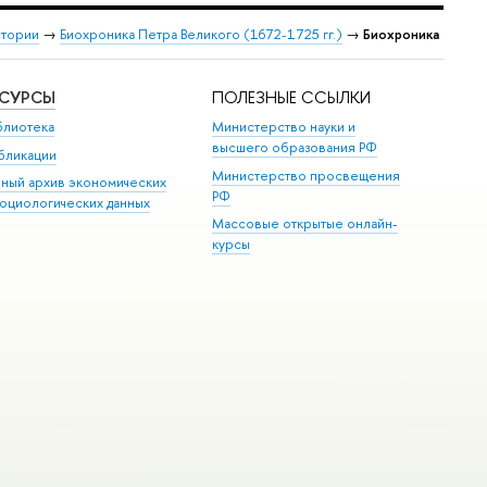
стории
→
Биохроника Петра Великого (1672-1725 гг.)
→
Биохроника
ЕСУРСЫ
ПОЛЕЗНЫЕ ССЫЛКИ
блиотека
Министерство науки и
высшего образования РФ
бликации
Министерство просвещения
иный архив экономических
РФ
социологических данных
Массовые открытые онлайн-
курсы