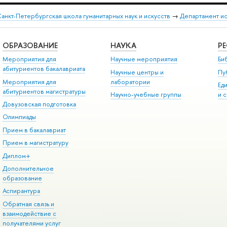
анкт-Петербургская школа гуманитарных наук и искусств
→
Департамент и
ОБРАЗОВАНИЕ
НАУКА
Р
Мероприятия для
Научные мероприятия
Би
абитуриентов бакалавриата
Научные центры и
Пу
Мероприятия для
лаборатории
Ед
абитуриентов магистратуры
Научно-учебные группы
и 
Довузовская подготовка
Олимпиады
Прием в бакалавриат
Прием в магистратуру
Диплом+
Дополнительное
образование
Аспирантура
Обратная связь и
взаимодействие с
получателями услуг