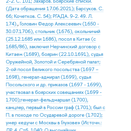
2-2. С. 101; Захаров. Боярские списки.
(Дата обращения 17.06.2021); Барсуков. С.
66; Кочетков. С. 54); РГАДА. 9-2. 49. Л.
174).
,
Головин Федор Алексеевич (1650 -
30.07.1706), стольник (1676), окольничий
(25.12.1685 или 1686), посол в Китае (с
1685/86), заключил Нерчинский договор с
Китаем (1689), боярин (22.10.1691), судья
Оружейной, Золотой и Серебряной палат;
2-ой посол Великого посольства (1697 –
1698), генерал-адмирал (1699), судья
Посольского и др. приказов (1697 - 1699),
участвовал в боярских совещаниях (1699 -
1700);генерал-фельдмаршал (1700),
канцлер, первый в России граф (1701); был с
П. в походе по Осударевой дороге (1702);
умер «едучи с Москвы в Глухове» (Источн.:
ДР. 4. Стб. 1040; О высочайших