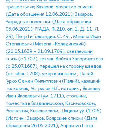
пришествиях; Захаров. Боярские списки
(Дата обращения 12.06.2021); Захаров.
Разрядные повестки. (Дата обращения
03.06.2021); РГАДА. Ф.210. оп. 1. Д. 11. Л.
29); Петр I и Голландия. С. 49.
,
Мазепа Иван
Степанович (Мазепа –Колединский)
(20.03.1639 – 21.09.1709), светлейший
князь (с 1707), гетман Войска Запорожского
(с 25.07.1687), перешел на сторону шведов
(октябрь 1708), умер в изгнании.
,
Палей-
Гурко Семен Филиппович (Палий), казацкий
полковник
,
Устрялов Н.Г., историк
,
Яковлев
Иван Яковлевич (ум. 1711), стольник,
поместья в Владимирском, Касимовском,
Рязанском, Кинешмском, Шацком уу. (1706)
(Источн.: Захаров. Боярские списки (Дата
обращения 26.05.2021)
,
Апраксин Петр