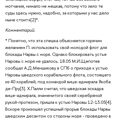
мотчания, нимало не мешкав, потому что зело те
суды здесь нужно, надобно, за которыми у нас дело
ныне стоит»[2]*.
Комментарий.
* Понятно, что эта спешка объясняется горячим
желанием П. использовать свой молодой флот для
блокады Нарвы с моря. Однако блокировать устье
Наровы с моря не удалось. 18.05 М.И.Щепотев
сообщал А.Д.Меншикову в СПб о приходе к устью
Наровы шведского корабельного флота, состоящего
из 40 кораблей, под командой вице-адмирала Якоба
де-Пру[3]. Х.Палли считал, что шведская эскадра
вице-адмирала, знаменитого своей серебряной
рукой-протезом, пришла к устью Наровы 12-13.05[4].
Вскоре произошел успешный прорыв блокады Нарвы
шведским десантом со стороны моря - проведено в