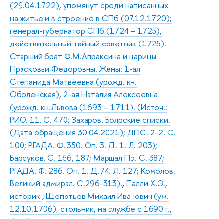
(29.04.1722), упомянут среди написанных
на житье и в строение в СПб (07.12.1720);
генерал-губернатор СПб (1724 – 1725),
действительный тайный советник (1725).
Старший брат Ф.М.Апраксина и царицы
Прасковьи Федоровны. Жены: 1-ая
Степанида Матвеевна (урожд. кн.
Оболенская), 2-ая Наталия Алексеевна
(урожд. кн.Львова (1693 – 1711). (Источ.:
РИО. 11. С. 470; Захаров. Боярские списки.
(Дата обращения 30.04.2021); ДПС. 2-2. С.
100; РГАДА. Ф. 350. Оп. 3. Д. 1. Л. 203);
Барсуков. С. 156, 187; Маршал По. С. 387;
РГАДА. Ф. 286. Оп. 1. Д.74. Л. 127; Комолов.
Великий адмирал. С.296-313).
,
Палли Х.Э.,
историк
,
Щепотьев Михаил Иванович (ум.
12.10.1706), стольник, на службе с 1690 г.,