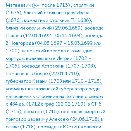
Матвеевич (ум. после 1713) , стряпчий
(1675), ближний стольник царя Ивана
(1676), комнатный стольник П.(1686),
ближний окольничий (29.06.1689), воевода
Пскова (12.01.1692 - 05.11.1694), воевода
В.Новгорода (04.03.1697 – 13.03.1699 или
1700), ладожский воевода и командир
корпуса, воевавшего в Ингрии (1702 –
1705), воевода Астрахани (1707-1708),
пожалован в бояре (22.01.1710),
губернатор Казани (1708 или 1710 - 1713),
упомянут как казанский губернатор среди
написанных к строение на Котлине с сыном
с 484 дв. (1712); граф (22.02.1710), в СПб
(1713), сенатор (1715), подписал смертный
приговор царевичу Алексею (24.06.1718);в
опале (1718), президент Юстиц-коллегии