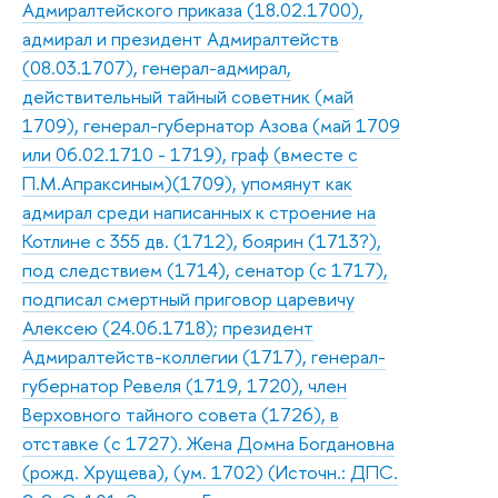
Адмиралтейского приказа (18.02.1700),
адмирал и президент Адмиралтейств
(08.03.1707), генерал-адмирал,
действительный тайный советник (май
1709), генерал-губернатор Азова (май 1709
или 06.02.1710 - 1719), граф (вместе с
П.М.Апраксиным)(1709), упомянут как
адмирал среди написанных к строение на
Котлине с 355 дв. (1712), боярин (1713?),
под следствием (1714), сенатор (с 1717),
подписал смертный приговор царевичу
Алексею (24.06.1718); президент
Адмиралтейств-коллегии (1717), генерал-
губернатор Ревеля (1719, 1720), член
Верховного тайного совета (1726), в
отставке (с 1727). Жена Домна Богдановна
(рожд. Хрущева), (ум. 1702) (Источн.: ДПС.