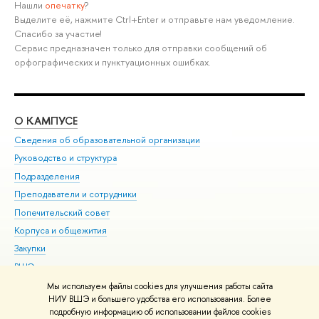
Нашли
опечатку
?
Выделите её, нажмите Ctrl+Enter и отправьте нам уведомление.
Спасибо за участие!
Сервис предназначен только для отправки сообщений об
орфографических и пунктуационных ошибках.
О КАМПУСЕ
ОБ
Сведения об образовательной организации
Мер
Руководство и структура
Мер
Подразделения
Дов
Преподаватели и сотрудники
Ол
Попечительский совет
При
Корпуса и общежития
При
Закупки
Ди
ВШЭ для студентов с ограниченными возможностями
До
здоровья и инвалидностью
Ас
Мы используем файлы cookies для улучшения работы сайта
Версия для слабовидящих
НИУ ВШЭ и большего удобства его использования. Более
Обр
подробную информацию об использовании файлов cookies
Единая платежная страница