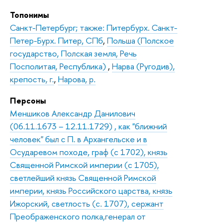
Топонимы
Санкт-Петербург; также: Питербурх. Санкт-
Петер-Бурх. Питер, СПб
,
Польша (Полское
государство, Полская земля, Речь
Посполитая, Республика)
,
Нарва (Ругодив),
крепость, г.
,
Нарова, р.
Персоны
Меншиков Александр Данилович
(06.11.1673 – 12.11.1729) , как "ближний
человек" был с П. в Архангельске и в
Осударевом походе, граф (с 1702), князь
Священной Римской империи (с 1705),
светлейший князь Священной Римской
империи, князь Российского царства, князь
Ижорский, светлость (с. 1707), сержант
Преображенского полка,генерал от