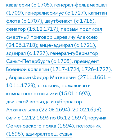
кавалерии (с 1705), генерал-фельдмаршал
(1709), генералиссимус (с 1727), капитан
флота (с 1707), шаутбенахт (с 1716),
сенатор (15.12.1717), первым подписал
смертный приговор царевичу Алексею
(24.06.1718); вице-адмирал (с 1721),
адмирал (с 1727), генерал-губернатор
Санкт-Петербурга (с 1703), президент
Военной коллегии (1717-1724, 1726-1727).
,
Апраксин Федор Матвеевич (27.11.1661 –
10.11.1728), стольник, пожалован в
комнатные стольники (15.01.1693),
двинской воевода и губернатор
Архангельска (22.08.1694)-20.02.1698),
(или с 12.12.1693 по 05.12.1697),поручик
Семеновского полка (1694), полковник
(1696), адмиралтеец, судья