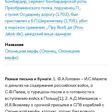
бомбардир, сержант бомбардирской роты
Преображенского полка, порученец П.,
строил Осудареву дорогу (1702), был
приставлен к Б.П.Шереметеву (1705), убит
в морском сражении.
,
Пру Якоб де (Prou
Jakob de), шведский вице-адмирал
Названия
Олонецкая верфь (Олонец, Олонецкие
верфи)
Разные письма и бумаги
: 1. Ф.А.Головин – И.С.Мазепе
о деньгах на содержание российских войск, о
С.Ф.Палее, о турецком после и о готовности к
вступлению войск в Польшу[1]; 2. А.Д.Меншиков –
И.Я.Яковлеву о срочной присылке в СПб кораблей с
Олонецкой верфи, «тотчас, тотчас без всякого