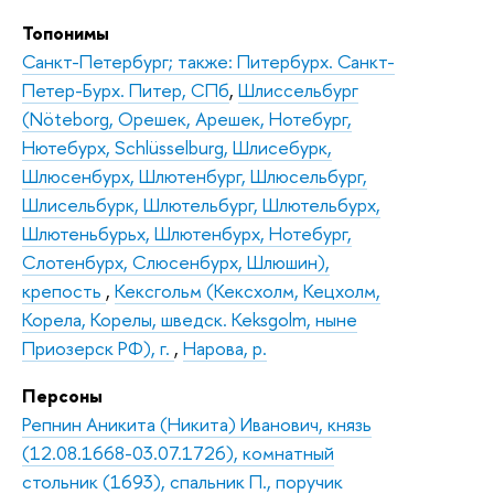
Топонимы
Санкт-Петербург; также: Питербурх. Санкт-
Петер-Бурх. Питер, СПб
,
Шлиссельбург
(Nöteborg, Орешек, Арешек, Нотебург,
Нютебурх, Schlüsselburg, Шлисебурк,
Шлюсенбурх, Шлютенбург, Шлюсельбург,
Шлисельбурк, Шлютельбург, Шлютельбурх,
Шлютеньбурьх, Шлютенбурх, Нотебург,
Слотенбурх, Слюсенбурх, Шлюшин),
крепость
,
Кексгольм (Кексхолм, Кецхолм,
Корела, Корелы, шведск. Keksgolm, ныне
Приозерск РФ), г.
,
Нарова, р.
Персоны
Репнин Аникита (Никита) Иванович, князь
(12.08.1668-03.07.1726), комнатный
стольник (1693), спальник П., поручик