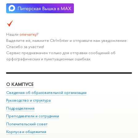
Нашли
опечатку
?
Выделите её, нажмите Ctrl+Enter и отправьте нам уведомление.
Спасибо за участие!
Сервис предназначен только для отправки сообщений об
орфографических и пунктуационных ошибках.
О КАМПУСЕ
ОБ
Сведения об образовательной организации
Мер
Руководство и структура
Мер
Подразделения
Дов
Преподаватели и сотрудники
Ол
Попечительский совет
При
Корпуса и общежития
При