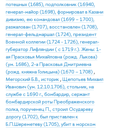
потешных (1685), подполковник (16940,
генерал-майор (1698), формировал в Казани
дивизию, ею командовал (1699 – 1700),
разжалован (1707), восстановлен (1708),
генерал-фельдмаршал (1724), президент
Военной коллегии (1724 - 1726), генерал-
губератор Лифляндии ( с 1719 г.). Жены: 1-
ая Прасковья Михайловна (рожд. Лыкова)
(ум. 1686), 2-а Прасковья Дмитриевна
(рожд. княжна Голицына) (1670 – 1708)
,
Мегорский Б.В., историк
,
Щепотьев Михаил
Иванович (ум. 12.10.1706), стольник, на
службе с 1690 г., бомбардир, сержант
бомбардирской роты Преображенского
полка, порученец П., строил Осудареву
дорогу (1702), был приставлен к
Б.П.Шереметеву (1705), убит в морском