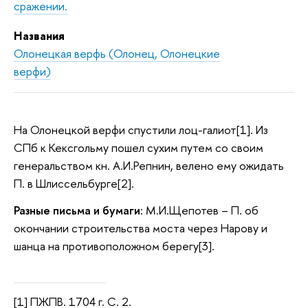
сражении.
Названия
Олонецкая верфь (Олонец, Олонецкие
верфи)
На Олонецкой верфи спустили лоц-галиот[1]. Из
СПб к Кексгольму пошел сухим путем со своим
генеральством кн. А.И.Репнин, велено ему ожидать
П. в Шлиссельбурге[2].
Разные письма и бумаги
: М.И.Щепотев – П. об
окончании строительства моста через Нарову и
шанца на противоположном берегу[3].
[1] ПЖПВ. 1704 г. С. 2.