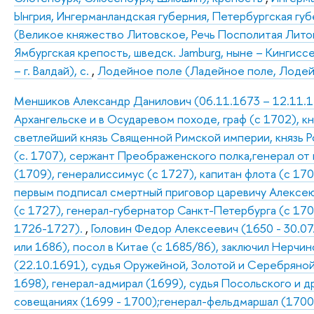
Ынгрия, Ингерманландская губерния, Петербургская губ
(Великое княжество Литовское, Речь Посполитая Лито
Ямбургская крепость, шведск. Jamburg, ныне – Кингисс
– г. Валдай), с.
,
Лодейное поле (Ладейное поле, Лодейн
Меншиков Александр Данилович (06.11.1673 – 12.11.172
Архангельске и в Осударевом походе, граф (с 1702), к
светлейший князь Священной Римской империи, князь Р
(с. 1707), сержант Преображенского полка,генерал от
(1709), генералиссимус (с 1727), капитан флота (с 170
первым подписал смертный приговор царевичу Алексею 
(с 1727), генерал-губернатор Санкт-Петербурга (с 17
1726-1727).
,
Головин Федор Алексеевич (1650 - 30.07
или 1686), посол в Китае (с 1685/86), заключил Нерчи
(22.10.1691), судья Оружейной, Золотой и Серебряной
1698), генерал-адмирал (1699), судья Посольского и др
совещаниях (1699 - 1700);генерал-фельдмаршал (1700),