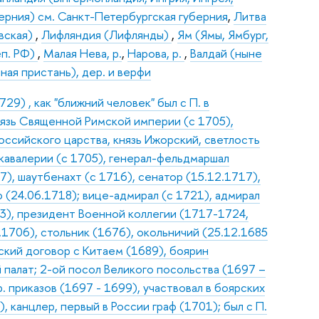
ерния) см. Санкт-Петербургская губерния
,
Литва
вская)
,
Лифляндия (Лифлянды)
,
Ям (Ямы, Ямбург,
еп. РФ)
,
Малая Нева, р.
,
Нарова, р.
,
Валдай (ныне
ая пристань), дер. и верфи
9) , как "ближний человек" был с П. в
нязь Священной Римской империи (с 1705),
оссийского царства, князь Ижорский, светлость
 кавалерии (с 1705), генерал-фельдмаршал
7), шаутбенахт (с 1716), сенатор (15.12.1717),
(24.06.1718); вице-адмирал (с 1721), адмирал
03), президент Военной коллегии (1717-1724,
.1706), стольник (1676), окольничий (25.12.1685
нский договор с Китаем (1689), боярин
 палат; 2-ой посол Великого посольства (1697 –
. приказов (1697 - 1699), участвовал в боярских
 канцлер, первый в России граф (1701); был с П.