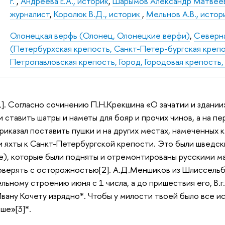
г.
,
Андреева Е.А., историк
,
Шарымов Александр Матвеев
журналист
,
Королюк В.Д., историк
,
Мельнов А.В., исто
Олонецкая верфь (Олонец, Олонецкие верфи)
,
Северн
(Петербурхская крепость, Санкт-Петер-бургская креп
Петропавловская крепость, Город, Городовая крепость,
1]. Согласно сочинению П.Н.Крекшина «О зачатии и здании
и ставить шатры и наметы для бояр и прочих чинов, а на п
иказал поставить пушки и на других местах, намеченных к
 и яхты к Санкт-Петербургской крепости. Это были шведск
ые), которые были подняты и отремонтированы русскими м
оверять с осторожностью[2]. А.Д.Меншиков из Шлиссельбург
ьному строению июня с 1 числа, а до пришествия его, В.г.
Ивану Кочету изрядно*. Чтобы у милости твоей было все и
ше»[3]*.