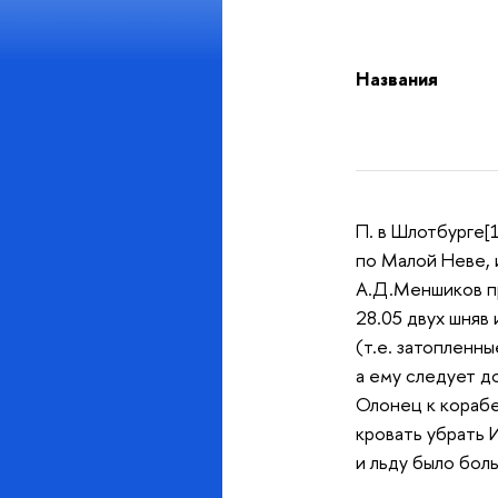
Названия
П. в Шлотбурге[
по Малой Неве, 
А.Д.Меншиков пр
28.05 двух шняв
(т.е. затопленн
а ему следует д
Олонец к корабел
кровать убрать 
и льду было боль