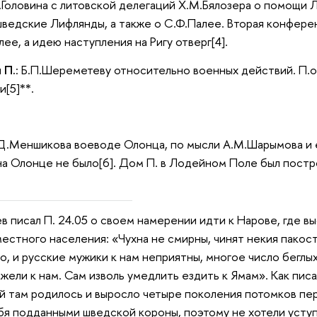
Головина с литовской делегаций Х.М.Бялозера о помощи Ли
 шведские Лифлянды, а также о С.Ф.Палее. Вторая конфере
ее, а идею наступления на Ригу отверг[4].
 П.
: Б.П.Шереметеву относительно военных действий. П.о
[5]**.
Д.Меншикова воеводе Олонца, по мысли А.М.Шарымова и е
 на Олонце не было[6]. Дом П. в Лодейном Поле был постро
в писал П. 24.05 о своем намерении идти к Нарове, где в
стного населения: «Чухна не смирны, чинят некия пакост
, и русские мужики к нам неприятны, многое число беглых 
жели к нам. Сам изволь умедлить ездить к Ямам». Как писа
 там родилось и выросло четыре поколения потомков пере
ебя подданными шведской короны, поэтому не хотели уступ