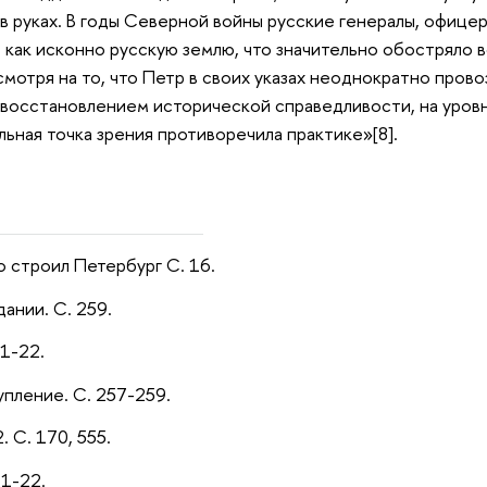
в руках. В годы Северной войны русские генералы, офице
как исконно русскую землю, что значительно обостряло 
мотря на то, что Петр в своих указах неоднократно прово
 восстановлением исторической справедливости, на уров
ьная точка зрения противоречила практике»[8].
о строил Петербург С. 16.
дании. С. 259.
21-22.
упление. С. 257-259.
. С. 170, 555.
21-22.