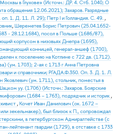
осквы в Глухове» (Источн.: ДР. 4. Стб. 1040; О
ата обращения 12.06.2021); Захаров. Разрядные
. 1. Д. 11. Л. 29); Петр I и Голландия. С. 49.
,
овник
,
Шереметев Борис Петрович (25.04.1652-
683 - 28.12.1684), посол в Польше (1686/87),
ующий корпусом в низовьях Днепра (1695),
 командующий конницей, генерал-аншеф (1700),
елен к поселению на Котлине с 722 дв. (1712).
а) (ум. 1703); 2-ая с 1713 г Анна Петровна
вари и справочники; РГАДА.Ф.350. Оп. 3. Д. 1. Л.
н Яковлевич (ум. 1711), стольник, поместья в
ацком уу. (1706) (Источн.: Захаров. Боярские
кифорович (1684 – 1763), подрядчик и историк
,
рхивист
,
Кочет Иван Данилович (ок. 1672 –
или зекельмакер), был близок к П., сопровождал
астерскими, в петербургском Адмиралтействе (с
ан-лейтенант гвардии (1729), в отставке с 1733