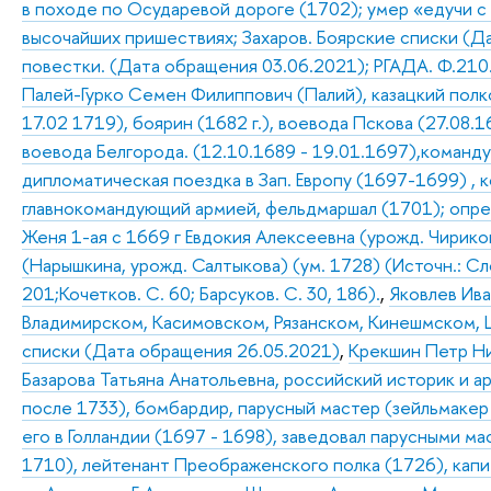
в походе по Осударевой дороге (1702); умер «едучи с М
высочайших пришествиях; Захаров. Боярские списки (Д
повестки. (Дата обращения 03.06.2021); РГАДА. Ф.210. оп
Палей-Гурко Семен Филиппович (Палий), казацкий полк
17.02 1719), боярин (1682 г.), воевода Пскова (27.08.1
воевода Белгорода. (12.10.1689 - 19.01.1697),команд
дипломатическая поездка в Зап. Европу (1697-1699) ,
главнокомандующий армией, фельдмаршал (1701); опред
Женя 1-ая с 1669 г Евдокия Алексеевна (урожд. Чириков
(Нарышкина, урожд. Салтыкова) (ум. 1728) (Источн.: Сло
201;Кочетков. С. 60; Барсуков. С. 30, 186).
,
Яковлев Ива
Владимирском, Касимовском, Рязанском, Кинешмском, Ш
списки (Дата обращения 26.05.2021)
,
Крекшин Петр Ни
Базарова Татьяна Анатольевна, российский историк и а
после 1733), бомбардир, парусный мастер (зейльмакер 
его в Голландии (1697 - 1698), заведовал парусными м
1710), лейтенант Преображенского полка (1726), капит