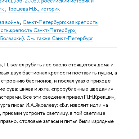
ич (1936-2003), российский историк и
рик
,
Трошева Н.В., историк
ая война
,
Санкт-Петербургская крепость
ость,крепость Санкт-Петербурх,
 Болварки). См. также Санкт-Петербург
», П. велел рубить лес около стоящегося дома и
ервых двух бастионах крепости поставить пушки, а
 строению бастионов, и послал указ о приходе
ие суда: шнява и яхта, «прорубленные шведами»
астерами. Все эти сведения привел П.Н.Крекшин,
а писал И.А.Яковлеву: «В.г. изволит идти на
, прикажи устроить светлицу, в той светлице
справно, столовые запасы и питья были изрядные