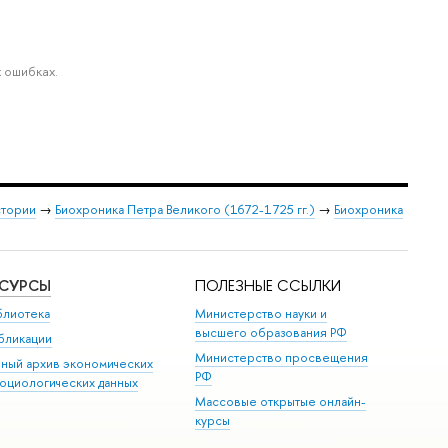
 ошибках.
стории
→
Биохроника Петра Великого (1672-1725 гг.)
→
Биохроника
ЕСУРСЫ
ПОЛЕЗНЫЕ ССЫЛКИ
блиотека
Министерство науки и
высшего образования РФ
бликации
Министерство просвещения
иный архив экономических
РФ
социологических данных
Массовые открытые онлайн-
курсы