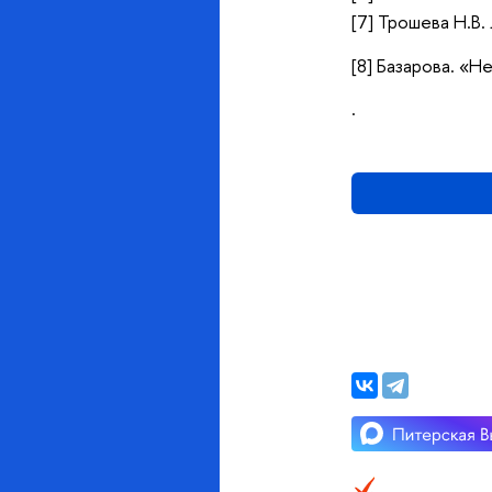
[7] Трошева Н.В
[8] Базарова. «Н
.