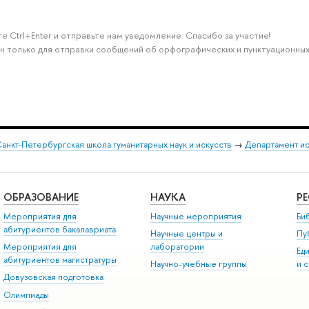
е Ctrl+Enter и отправьте нам уведомление. Спасибо за участие!
н только для отправки сообщений об орфографических и пунктуационных
анкт-Петербургская школа гуманитарных наук и искусств
→
Департамент и
ОБРАЗОВАНИЕ
НАУКА
Р
Мероприятия для
Научные мероприятия
Би
абитуриентов бакалавриата
Научные центры и
Пу
Мероприятия для
лаборатории
Ед
абитуриентов магистратуры
Научно-учебные группы
и 
Довузовская подготовка
Олимпиады