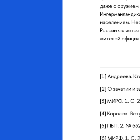
даже с оружием 
Ингерманландию 
населением. Нес
России является
жителей официал
[1] Андреева. Кт
[2] О зачатии и з
[3] МИРФ. 1. С. 
[4] Королюк. Вст
[5] ПБП. 2. № 532
[6] МИРФ. 1. С. 