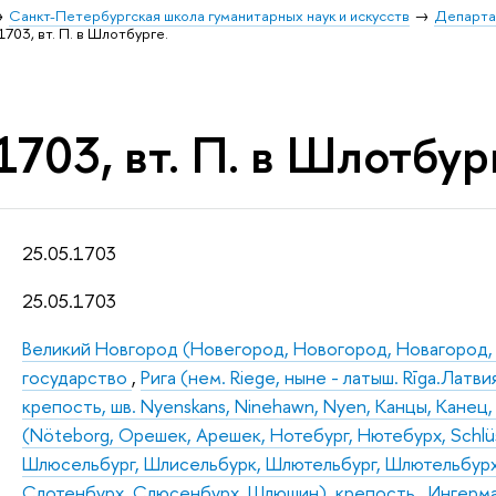
Санкт-Петербургская школа гуманитарных наук и искусств
Департа
1703, вт. П. в Шлотбурге.
1703, вт. П. в Шлотбур
25.05.1703
25.05.1703
Великий Новгород (Новегород, Новогород, Новагород, 
государство
,
Рига (нем. Riege, ныне - латыш. Rīga.Латвия
крепость, шв. Nyenskans, Ninehawn, Nyen, Канцы, Канец,
(Nöteborg, Орешек, Арешек, Нотебург, Нютебурх, Schl
Шлюсельбург, Шлисельбурк, Шлютельбург, Шлютельбурх
Слотенбурх, Слюсенбурх, Шлюшин), крепость
,
Ингерма