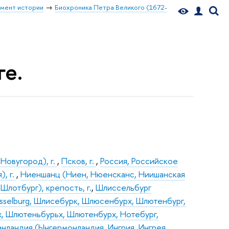
мент истории
Биохроника Петра Великого (1672-
ге.
Новугород), г.
,
Псков, г.
,
Россия, Российское
), г.
,
Ниеншанц (Ниен, Нюенсканс, Ниишанская
 Шлотбург), крепость, г.
,
Шлиссельбург
üsselburg, Шлисебурк, Шлюсенбурх, Шлютенбург,
, Шлютеньбурьх, Шлютенбурх, Нотебург,
нландия (Ынгермонландия, Ингрия, Ингрея,