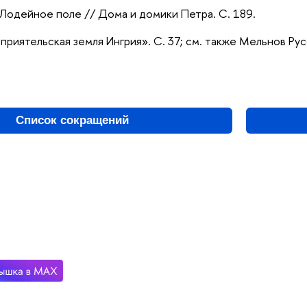
. Лодейное поле // Дома и домики Петра. С. 189.
еприятельская земля Ингрия». С. 37; см. также Мельнов Ру
Список сокращений