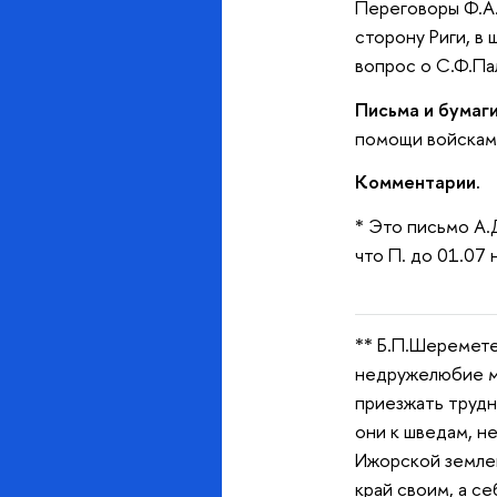
Переговоры Ф.А.
сторону Риги, в
вопрос о С.Ф.Пал
Письма и бумаги
помощи войсками
Комментарии.
* Это письмо А.
что П. до 01.07
** Б.П.Шеремете
недружелюбие ме
приезжать трудно
они к шведам, не
Ижорской землей
край своим, а с