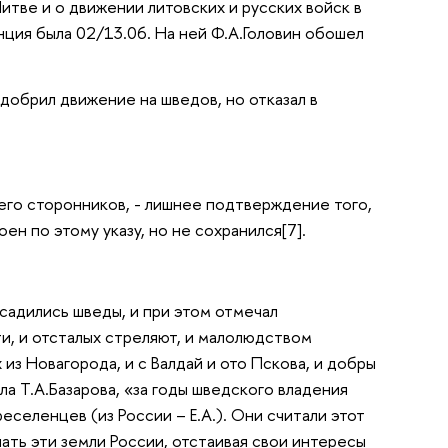
тве и о движении литовских и русских войск в
нция была 02/13.06. На ней Ф.А.Головин обошел
добрил движение на шведов, но отказал в
го сторонников, - лишнее подтверждение того,
ен по этому указу, но не сохранился[7].
ысадились шведы, и при этом отмечал
и, и отсталых стреляют, и малолюдством
из Новагорода, и с Валдай и ото Пскова, и добры
ла Т.А.Базарова, «за годы шведского владения
селенцев (из России – Е.А.). Они считали этот
ать эти земли России, отстаивая свои интересы