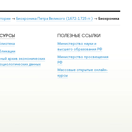
стории
→
Биохроника Петра Великого (1672-1725 гг.)
→
Биохроника
ЕСУРСЫ
ПОЛЕЗНЫЕ ССЫЛКИ
блиотека
Министерство науки и
высшего образования РФ
бликации
Министерство просвещения
иный архив экономических
РФ
социологических данных
Массовые открытые онлайн-
курсы