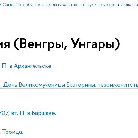
Санкт-Петербургская школа гуманитарных наук и искусств
Департа
ия (Венгры, Унгары)
. П. в Архангельске.
т., День Великомученицы Екатерины, тезоименитст
07, вт. П. в Варшаве.
. Троица.