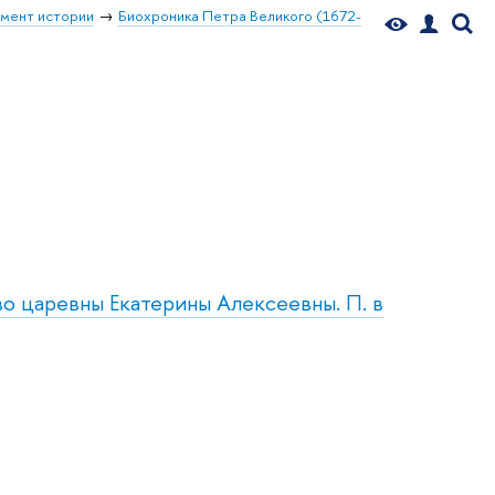
мент истории
Биохроника Петра Великого (1672-
во царевны Екатерины Алексеевны. П. в