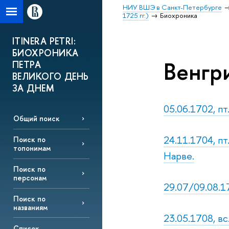
НИУ ВШЭ в Санкт-Петербурге
1725 гг.)
Биохроника
ITINERA PETRI:
БИОХРОНИКА
Венгр
ПЕТРА
ВЕЛИКОГО ДЕНЬ
ЗА ДНЕМ
05.06.1702, пт
Общий поиск
24.11.1704, п
Поиск по
топонимам
Нарве.
Поиск по
персонам
29.07/09.08.17
Поиск по
названиям
23.05.1708, вс
Список