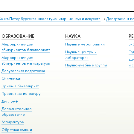
анкт-Петербургская школа гуманитарных наук и искусств
→
Департамент и
ОБРАЗОВАНИЕ
НАУКА
Р
Мероприятия для
Научные мероприятия
Би
абитуриентов бакалавриата
Научные центры и
Пу
Мероприятия для
лаборатории
Ед
абитуриентов магистратуры
Научно-учебные группы
и 
Довузовская подготовка
Олимпиады
Прием в бакалавриат
Прием в магистратуру
Диплом+
Дополнительное
образование
Аспирантура
Обратная связь и