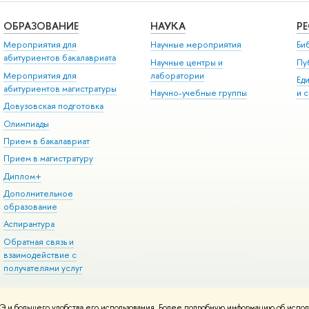
ОБРАЗОВАНИЕ
НАУКА
Р
Мероприятия для
Научные мероприятия
Би
абитуриентов бакалавриата
Научные центры и
Пу
Мероприятия для
лаборатории
Ед
абитуриентов магистратуры
Научно-учебные группы
и 
Довузовская подготовка
Олимпиады
Прием в бакалавриат
Прием в магистратуру
Диплом+
Дополнительное
образование
Аспирантура
Обратная связь и
взаимодействие с
получателями услуг
 и большего удобства его использования. Более подробную информацию об испол
онтакты
Условия использования материалов
Политика конфиденциальност