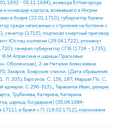
01.1692 - 05.11.1694), воевода В.Новгорода
а и командир корпуса, воевавшего в Ингрии
ван в бояре (22.01.1710), губернатор Казани
натор среди написанных к строение на Котлине с
3), сенатор (1715), подписал смертный приговор
дент Юстиц-коллегии (29.04.1722), упомянут
1720); генерал-губернатор СПб (1724 – 1725),
т Ф.М.Апраксина и царицы Прасковьи
н. Оболенская), 2-ая Наталия Алексеевна
 470; Захаров. Боярские списки. (Дата обращения
1. Л. 203); Барсуков. С. 156, 187; Маршал По. С.
кий адмирал. С.296-313).
,
Тараканов Иван, денщик
рта, Трубачева, Катерина, Катерина
ка, царица, Государыня) (05.04.1684-
а 1711), в браке с П. (19.02.1712), коронована