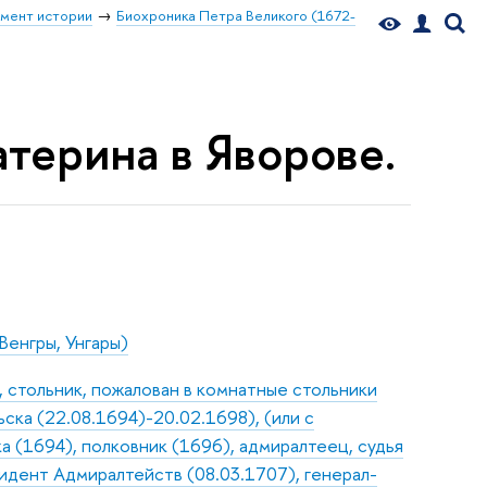
мент истории
Биохроника Петра Великого (1672-
катерина в Яворове.
Венгры, Унгары)
 стольник, пожалован в комнатные стольники
ска (22.08.1694)-20.02.1698), (или с
а (1694), полковник (1696), адмиралтеец, судья
зидент Адмиралтейств (08.03.1707), генерал-