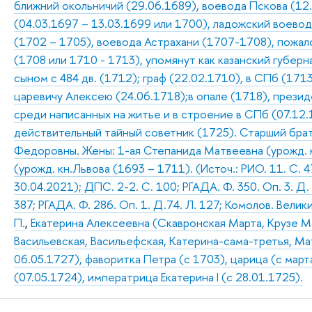
ближний окольничий (29.06.1689), воевода Пскова (12.
(04.03.1697 – 13.03.1699 или 1700), ладожский воевод
(1702 – 1705), воевода Астрахани (1707-1708), пожало
(1708 или 1710 - 1713), упомянут как казанский губер
сыном с 484 дв. (1712); граф (22.02.1710), в СПб (171
царевичу Алексею (24.06.1718);в опале (1718), прези
среди написанных на житье и в строение в СПб (07.12.
действительный тайный советник (1725). Старший бра
Федоровны. Жены: 1-ая Степанида Матвеевна (урожд. к
(урожд. кн.Львова (1693 – 1711). (Источ.: РИО. 11. С.
30.04.2021); ДПС. 2-2. С. 100; РГАДА. Ф. 350. Оп. 3. Д. 
387; РГАДА. Ф. 286. Оп. 1. Д.74. Л. 127; Комолов. Вели
П.
,
Екатерина Алексеевна (Скавронская Марта, Крузе Ма
Васильевская, Васильефская, Катерина-сама-третья, Мат
06.05.1727), фаворитка Петра (с 1703), царица (с март
(07.05.1724), императрица Екатерина I (с 28.01.1725).