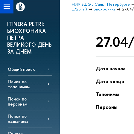
НИУ ВШЭ в Санкт-Петербурге
1725 гг.)
Биохроника
27.04/
ITINERA PETRI:
БИОХРОНИКА
27.04/
ПЕТРА
ВЕЛИКОГО ДЕНЬ
ЗА ДНЕМ
Дата начала
Общий поиск
Дата конца
Поиск по
топонимам
Топонимы
Поиск по
персонам
Персоны
Поиск по
названиям
Список