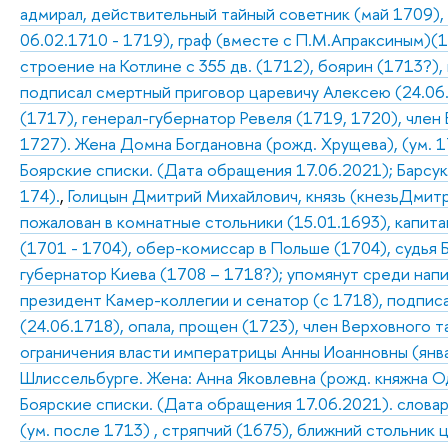
адмирал, действительный тайный советник (май 1709),
06.02.1710 - 1719), граф (вместе с П.М.Апраксиным)(1
строение на Котлине с 355 дв. (1712), боярин (1713?),
подписал смертный приговор царевичу Алексею (24.06
(1717), генерал-губернатор Ревеля (1719, 1720), член 
1727). Жена Домна Богдановна (рожд. Хрущева), (ум. 17
Боярские списки. (Дата обращения 17.06.2021); Барсуков
174).
,
Голицын Дмитрий Михайлович, князь (кнезьДмитре
пожалован в комнатные стольники (15.01.1693), капита
(1701 - 1704), обер-комиссар в Польше (1704), судья 
губернатор Киева (1708 – 1718?); упомянут среди напи
президент Камер-коллегии и сенатор (с 1718), подпис
(24.06.1718), опала, прощен (1723), член Верховного 
ограничения власти императрицы Анны Иоанновны (январ
Шлиссельбурге. Жена: Анна Яковлевна (рожд. княжна Од
Боярские списки. (Дата обращения 17.06.2021). словар
(ум. после 1713) , стряпчий (1675), ближний стольник 