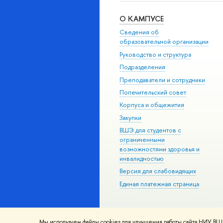
О КАМПУСЕ
Сведения об
образовательной организации
Руководство и структура
Подразделения
Преподаватели и сотрудники
Попечительский совет
Корпуса и общежития
Закупки
ВШЭ для студентов с
ограниченными
возможностями здоровья и
инвалидностью
Версия для слабовидящих
Единая платежная страница
Мы используем файлы cookies для улучшения работы сайта НИУ ВШЭ
© НИУ ВШЭ 1993–2026
Адреса и к