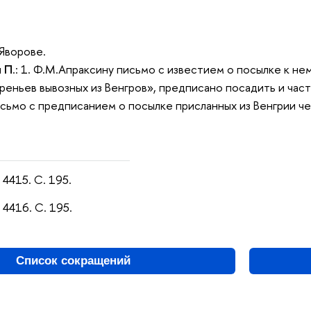
 Яворове.
и П
.: 1. Ф.М.Апраксину письмо с известием о посылке к н
реньев вывозных из Венгров», предписано посадить и часть
сьмо с предписанием о посылке присланных из Венгрии че
 4415. С. 195.
 4416. С. 195.
Список сокращений