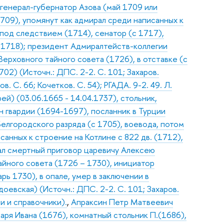
 генерал-губернатор Азова (май 1709 или
709), упомянут как адмирал среди написанных к
 под следствием (1714), сенатор (с 1717),
.1718); президент Адмиралтейств-коллегии
Верховного тайного совета (1726), в отставке (с
02) (Источн.: ДПС. 2-2. С. 101; Захаров.
. С. 66; Кочетков. С. 54); РГАДА. 9-2. 49. Л.
й) (03.06.1665 - 14.04.1737), стольник,
н гвардии (1694-1697), посланник в Турции
Белгородского разряда (с 1705), воевода, потом
санных к строение на Котлине с 822 дв. (1712),
ал смертный приговор царевичу Алексею
тайного совета (1726 – 1730), инициатор
ь 1730), в опале, умер в заключении в
оевская) (Источн.: ДПС. 2-2. С. 101; Захаров.
и и справочники).
,
Апраксин Петр Матвеевич
царя Ивана (1676), комнатный стольник П.(1686),