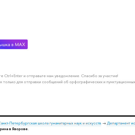
е Ctrl+Enter и отправьте нам уведомление. Спасибо за участие!
н только для отправки сообщений об орфографических и пунктуационных
анкт-Петербургская школа гуманитарных наук и искусств
→
Департамент и
ерина в Яворове.