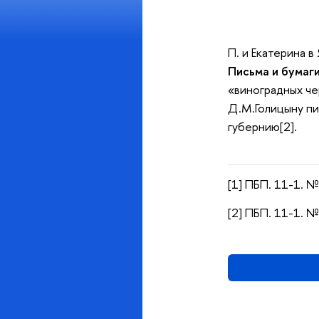
П. и Екатерина в
Письма и бумаг
«виноградных че
Д.М.Голицыну пи
губернию[2].
[1] ПБП. 11-1. №
[2] ПБП. 11-1. №