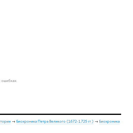
 ошибках.
стории
→
Биохроника Петра Великого (1672-1725 гг.)
→
Биохроника