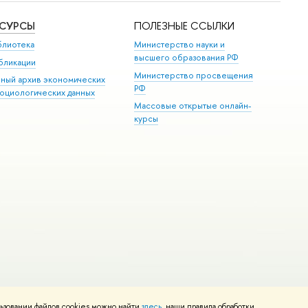
ЕСУРСЫ
ПОЛЕЗНЫЕ ССЫЛКИ
блиотека
Министерство науки и
высшего образования РФ
бликации
Министерство просвещения
иный архив экономических
РФ
социологических данных
Массовые открытые онлайн-
курсы
ьзовании файлов cookies можно найти
здесь
, наши правила обработки
и
Карта сайта