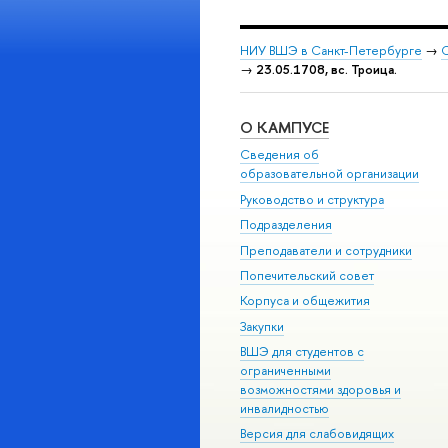
НИУ ВШЭ в Санкт-Петербурге
→
С
→
23.05.1708, вс. Троица.
О КАМПУСЕ
Сведения об
образовательной организации
Руководство и структура
Подразделения
Преподаватели и сотрудники
Попечительский совет
Корпуса и общежития
Закупки
ВШЭ для студентов с
ограниченными
возможностями здоровья и
инвалидностью
Версия для слабовидящих