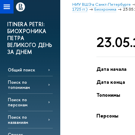
НИУ ВШЭ в Санкт-Петербурге
1725 гг.)
Биохроника
23.05.
ITINERA PETRI:
БИОХРОНИКА
23.05.
ПЕТРА
ВЕЛИКОГО ДЕНЬ
ЗА ДНЕМ
Дата начала
Общий поиск
Дата конца
Поиск по
топонимам
Топонимы
Поиск по
персонам
Персоны
Поиск по
названиям
Список