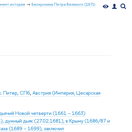
мент истории
Биохроника Петра Великого (1672-
х. Питер, СПб
,
Австрия (Империя, Цесарская
одьячий Новой четверти (1661 – 1663)
), думный дьяк (27.02.1681), в Крыму (1686/87 и
аза (1689 – 1699), заключил