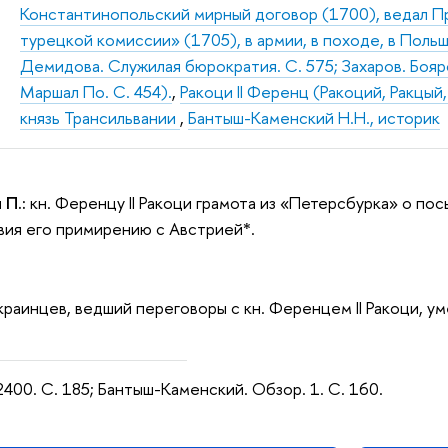
Константинопольский мирный договор (1700), ведал П
турецкой комиссии» (1705), в армии, в походе, в Польше
Демидова. Служилая бюрократия. С. 575; Захаров. Бояр
Маршал По. С. 454).
,
Ракоци II Ференц (Ракоций, Ракцый
князь Трансильвании
,
Бантыш-Каменский Н.Н., историк
 П.:
кн. Ференцу II Ракоци грамота из «Петерсбурка» о пос
ия его примирению с Австрией*.
Украинцев, ведший переговоры с кн. Ференцем II Ракоци, ум
2400. С. 185; Бантыш-Каменский. Обзор. 1. С. 160.