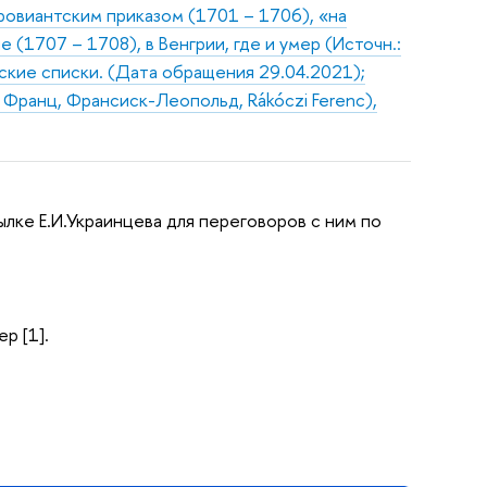
ровиантским приказом (1701 – 1706), «на
 (1707 – 1708), в Венгрии, где и умер (Источн.:
ские списки. (Дата обращения 29.04.2021);
, Франц, Франсиск-Леопольд, Rákóczi Ferenc),
ылке Е.И.Украинцева для переговоров с ним по
ер [1].