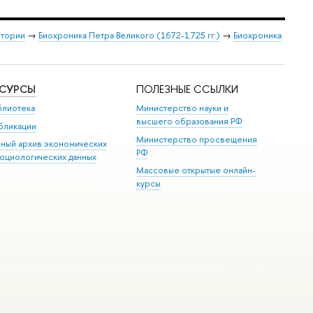
стории
→
Биохроника Петра Великого (1672-1725 гг.)
→
Биохроника
ЕСУРСЫ
ПОЛЕЗНЫЕ ССЫЛКИ
блиотека
Министерство науки и
высшего образования РФ
бликации
Министерство просвещения
иный архив экономических
РФ
социологических данных
Массовые открытые онлайн-
курсы