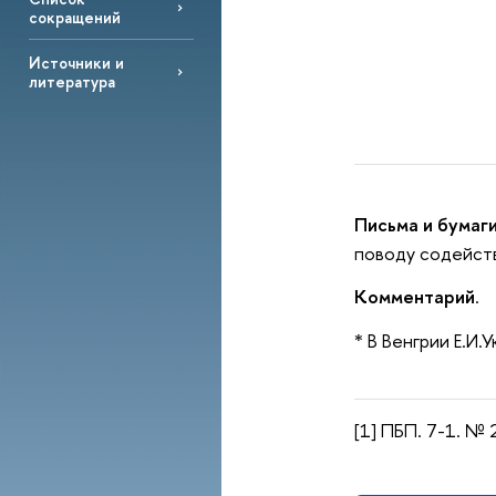
сокращений
Источники и
литература
Письма и бумаги
поводу содейств
Комментарий
.
* В Венгрии Е.И.
[1] ПБП. 7-1. № 