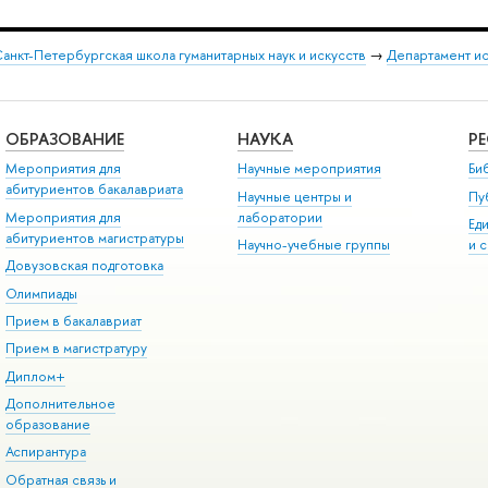
анкт-Петербургская школа гуманитарных наук и искусств
→
Департамент и
ОБРАЗОВАНИЕ
НАУКА
Р
Мероприятия для
Научные мероприятия
Би
абитуриентов бакалавриата
Научные центры и
Пу
Мероприятия для
лаборатории
Ед
абитуриентов магистратуры
Научно-учебные группы
и 
Довузовская подготовка
Олимпиады
Прием в бакалавриат
Прием в магистратуру
Диплом+
Дополнительное
образование
Аспирантура
Обратная связь и