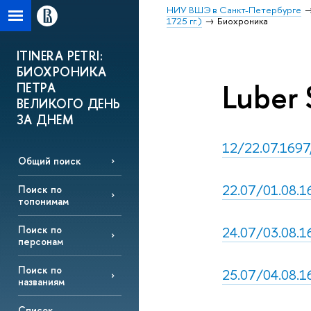
НИУ ВШЭ в Санкт-Петербурге
1725 гг.)
Биохроника
ITINERA PETRI:
БИОХРОНИКА
Luber 
ПЕТРА
ВЕЛИКОГО ДЕНЬ
ЗА ДНЕМ
12/22.07.1697,
Общий поиск
22.07/01.08.169
Поиск по
топонимам
24.07/03.08.16
Поиск по
персонам
Поиск по
25.07/04.08.16
названиям
Список