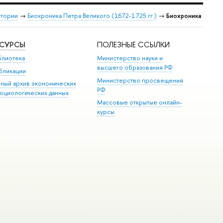
стории
→
Биохроника Петра Великого (1672-1725 гг.)
→
Биохроника
ЕСУРСЫ
ПОЛЕЗНЫЕ ССЫЛКИ
блиотека
Министерство науки и
высшего образования РФ
бликации
Министерство просвещения
иный архив экономических
РФ
социологических данных
Массовые открытые онлайн-
курсы