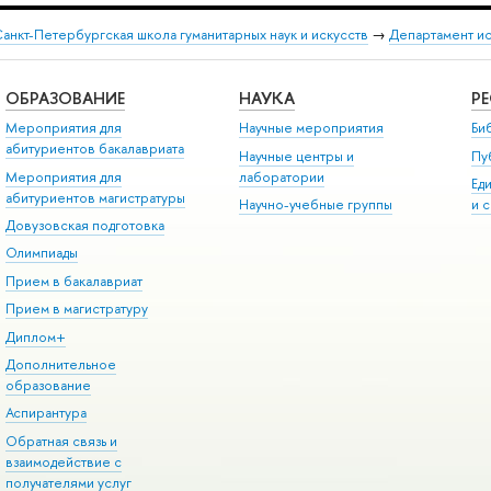
анкт-Петербургская школа гуманитарных наук и искусств
→
Департамент и
ОБРАЗОВАНИЕ
НАУКА
Р
Мероприятия для
Научные мероприятия
Би
абитуриентов бакалавриата
Научные центры и
Пу
Мероприятия для
лаборатории
Ед
абитуриентов магистратуры
Научно-учебные группы
и 
Довузовская подготовка
Олимпиады
Прием в бакалавриат
Прием в магистратуру
Диплом+
Дополнительное
образование
Аспирантура
Обратная связь и
взаимодействие с
получателями услуг