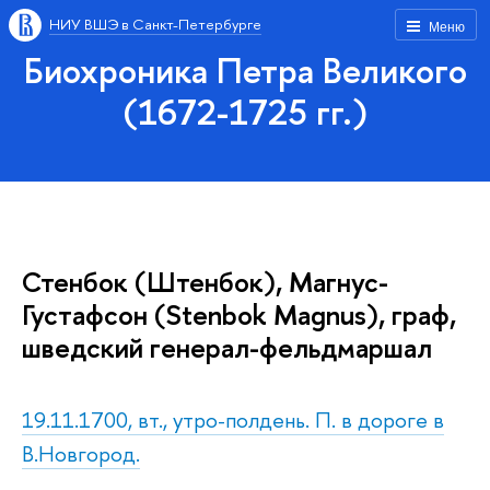
НИУ ВШЭ в Санкт-Петербурге
Меню
Биохроника Петра Великого
(1672-1725 гг.)
Стенбок (Штенбок), Магнус-
Густафсон (Stenbok Magnus), граф,
шведский генерал-фельдмаршал
19.11.1700, вт., утро-полдень. П. в дороге в
В.Новгород.