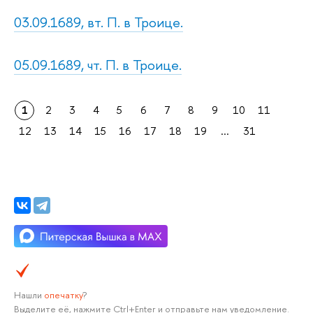
03.09.1689, вт. П. в Троице.
05.09.1689, чт. П. в Троице.
1
2
3
4
5
6
7
8
9
10
11
12
13
14
15
16
17
18
19
...
31
Нашли
опечатку
?
Выделите её, нажмите Ctrl+Enter и отправьте нам уведомление.