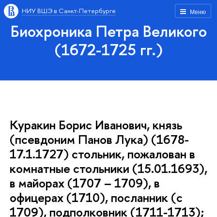
НИУ ВШЭ в Санкт-Петербурге
Меню
Биохроника Петра Великого
(1672-1725 гг.)
Куракин Борис Иванович, князь
(псевдоним Панов Лука) (1678-
17.1.1727) стольник, пожалован в
комнатные стольники (15.01.1693),
в майорах (1707 – 1709), в
офицерах (1710), посланник (с
1709), подполковник (1711-1713);