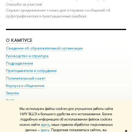
Спасибо за участие!
Сервис предназначен только для отправки сообщений об
орфографических и пунктуационных ошибках.
О КАМПУСЕ
ОБ
Сведения об образовательной организации
Мер
Руководство и структура
Мер
Подразделения
Дов
Преподаватели и сотрудники
Ол
Попечительский совет
При
Корпуса и общежития
При
Закупки
Ди
ВШЭ для студентов с ограниченными возможностями
До
здоровья и инвалидностью
Ас
Мы используем файлы cookies для улучшения работы сайта
Версия для слабовидящих
НИУ ВШЭ и большего удобства его использования. Более
Обр
подробную информацию об использовании файлов cookies
Единая платежная страница
можно найти
здесь
, наши правила обработки персональных
данных –
здесь
. Продолжая пользоваться сайтом, вы
✖