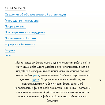
О КАМПУСЕ
ОБ
Сведения об образовательной организации
Мер
Руководство и структура
Мер
Подразделения
Дов
Преподаватели и сотрудники
Ол
Попечительский совет
При
Корпуса и общежития
При
Закупки
Ди
ВШЭ для студентов с ограниченными возможностями
До
здоровья и инвалидностью
Ас
Мы используем файлы cookies для улучшения работы сайта
Версия для слабовидящих
НИУ ВШЭ и большего удобства его использования. Более
Обр
подробную информацию об использовании файлов cookies
Единая платежная страница
можно найти
здесь
, наши правила обработки персональных
данных –
здесь
. Продолжая пользоваться сайтом, вы
✖
Редактору
подтверждаете, что были проинформированы об
© НИУ ВШЭ 1993–2026
Адреса и контакты
Условия использования
использовании файлов cookies сайтом НИУ ВШЭ и согласны
с нашими правилами обработки персональных данных. Вы
материалов
Политика конфиденциальности
Карта сайта
можете отключить файлы cookies в настройках Вашего
Шрифты HSE Sans и HSE Slab разработаны в
Школе дизайна НИУ ВШЭ
браузера.