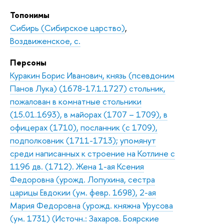
Топонимы
Сибирь (Сибирское царство)
,
Воздвиженское, с.
Персоны
Куракин Борис Иванович, князь (псевдоним
Панов Лука) (1678-17.1.1727) стольник,
пожалован в комнатные стольники
(15.01.1693), в майорах (1707 – 1709), в
офицерах (1710), посланник (с 1709),
подполковник (1711-1713); упомянут
среди написанных к строение на Котлине с
1196 дв. (1712). Жена 1-ая Ксения
Федоровна (урожд. Лопухина, сестра
царицы Евдокии (ум. февр. 1698), 2-ая
Мария Федоровна (урожд. княжна Урусова
(ум. 1731) (Источн.: Захаров. Боярские