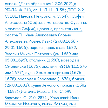
списки (Дата обращения 12.06.2021);
РГАДА. Ф. 210, оп. 1. Д 11. Л. 58.; ДПС 2-2.
С. 101; Панова. Некрополи. С. 54).
,
Софья
Алексеевна (София, в монашестве Сусанна,
в схизме Софья), царевна, правительница,
сестра П.
,
Иван Алексеевич (Иоанн
Алексеевич, Иоанн, Иван) (27.08.1666 -
29.01.1696), царевич, царь с мая 1682
,
Головин Михаил Петрович (ум. 1689 или
05.08.1695), стольник (1658), воевода в
Смоленске (1675), окольничий (19.11.1676
или 1677), судья Земского приказа (1676 –
1678), воевода в Ярославле (1678), боярин
(29.08.1682), судья Земского приказа (1682
- 1688) (Источн.: Маршал По. С. 399;
Барсуков. С. 210, 287).
,
Хованский Иван
Меньшой Иванович, князь, боярин, сын