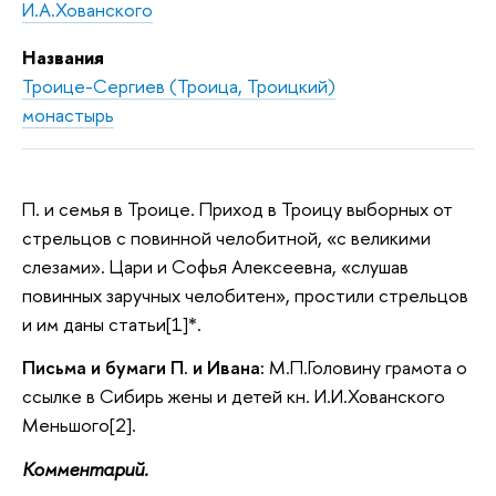
И.А.Хованского
Названия
Троице-Сергиев (Троица, Троицкий)
монастырь
П. и семья в Троице. Приход в Троицу выборных от
стрельцов с повинной челобитной, «с великими
слезами». Цари и Софья Алексеевна, «слушав
повинных заручных челобитен», простили стрельцов
и им даны статьи[1]*.
Письма и бумаги П. и Ивана:
М.П.Головину грамота о
ссылке в Сибирь жены и детей кн. И.И.Хованского
Меньшого[2].
Комментарий.