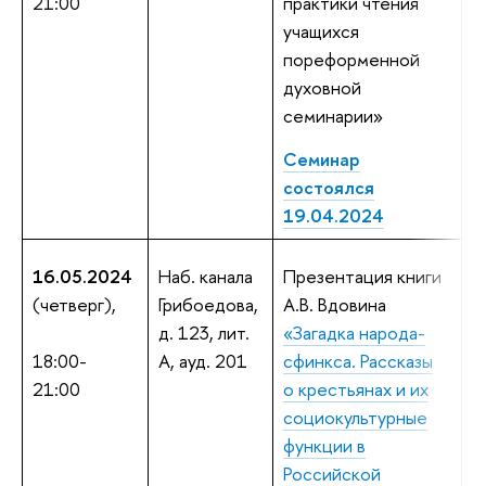
21:00
практики чтения
д
учащихся
ф
пореформенной
и
духовной
Е
семинарии»
у
С
Семинар
П
состоялся
19.04.2024
16.05.2024
Наб. канала
Презентация книги
А
(четверг),
Грибоедова,
А.В. Вдовина
В
д. 123, лит.
«Загадка народа-
В
18:00-
А, ауд. 201
сфинкса. Рассказы
ф
21:00
о крестьянах и их
д
социокультурные
ф
функции в
г
Российской
н