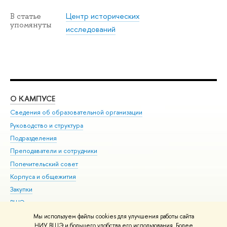
Центр исторических
В статье
упомянуты
исследований
О КАМПУСЕ
ОБ
Сведения об образовательной организации
Мер
Руководство и структура
Мер
Подразделения
Дов
Преподаватели и сотрудники
Ол
Попечительский совет
При
Корпуса и общежития
При
Закупки
Ди
ВШЭ для студентов с ограниченными возможностями
До
здоровья и инвалидностью
Ас
Мы используем файлы cookies для улучшения работы сайта
Версия для слабовидящих
НИУ ВШЭ и большего удобства его использования. Более