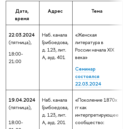
Дата,
Адрес
Тема
время
22.03.2024
Наб. канала
«Женская
М
(пятница),
Грибоедова,
литература в
Н
д. 123, лит.
России начала XIX
P
18:00-
А, ауд. 401
века»
л
21:00
к
Семинар
ж
состоялся
22.03.2024
19.04.2024
Наб. канала
«Поколение 1870х
Ю
(пятница),
Грибоедова,
гг как
А
д. 123, лит.
интерпретирующее
С
18:00-
А, ауд. 201
сообщество:
к