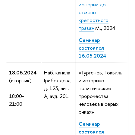
империи до
М
отмены
У
крепостного
Н
права»
М., 2024
Семинар
состоялся
16.05.2024
18.06.2024
Наб. канала
«Тургенев, Токвиль
Д
(вторник),
Грибоедова,
и историко-
В
д. 123, лит.
политические
П
18:00-
А, ауд. 201
пророчества
н
21:00
человека в серых
д
очках»
д
и
Семинар
В
состоялся