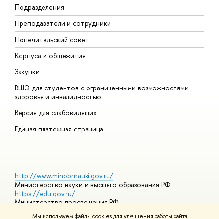
Подразделения
Д
Преподаватели и сотрудники
О
Попечительский совет
П
Корпуса и общежития
П
Закупки
Д
ВШЭ для студентов с ограниченными возможностями
Д
здоровья и инвалидностью
А
Версия для слабовидящих
О
Единая платежная страница
http://www.minobrnauki.gov.ru/
Министерство науки и высшего образования РФ
https://edu.gov.ru/
Министерство просвещения РФ
https://elearning.hse.ru/mooc
Мы используем файлы cookies для улучшения работы сайта