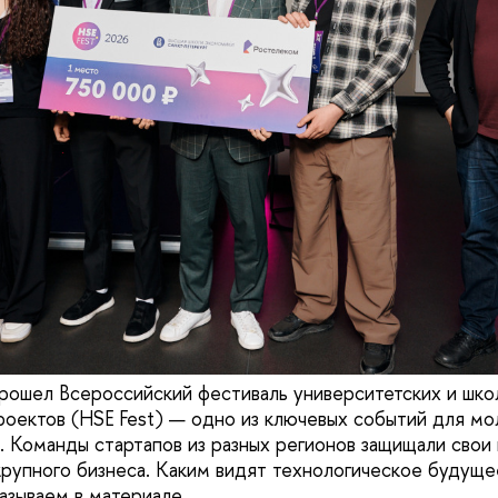
рошел Всероссийский фестиваль университетских и шко
роектов (HSE Fest) — одно из ключевых событий для м
 Команды стартапов из разных регионов защищали свои
рупного бизнеса. Каким видят технологическое будуще
азываем в материале.