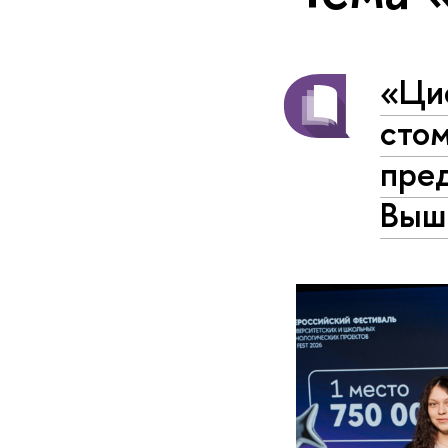
«Ци
стом
пре
Выш