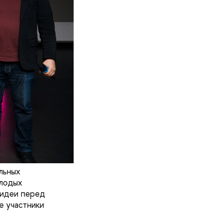
льных
олодых
 идеи перед
е участники