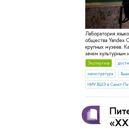
Лаборатория язык
общества Yandex C
крупных музеев. К
зачем культурным 
Экспертиза
дости
магистратура
Выш
НИУ ВШЭ в Санкт-Пе
Пит
«ХХ