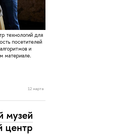
р технологий для
ность посетителей
 алгоритмов и
м материале.
12 марта
й музей
й центр