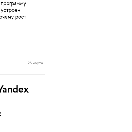
 программу
 устроен
почему рост
26 марта
Yandex
с