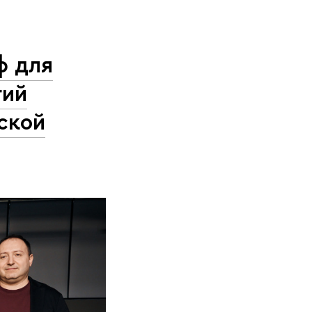
ф для
гий
ской