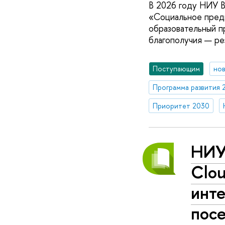
В 2026 году НИУ 
«Социальное предп
образовательный п
благополучия — ре
Поступающим
но
Программа развития 
Приоритет 2030
НИУ
Clou
инте
пос