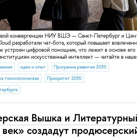
овой конвергенции НИУ ВШЭ — Санкт-Петербург и Цент
loud разработали чат-бота, который повышает вовлечен
ак устроен цифровой помощник, что лежит в основе его
институциям искусственный интеллект — читайте в наше
жения
идеи и опыт
Программа развития 2030
ка технологическая
Приоритет 2030
тербурге
ерская Вышка и Литературны
 век» создадут продюсерски