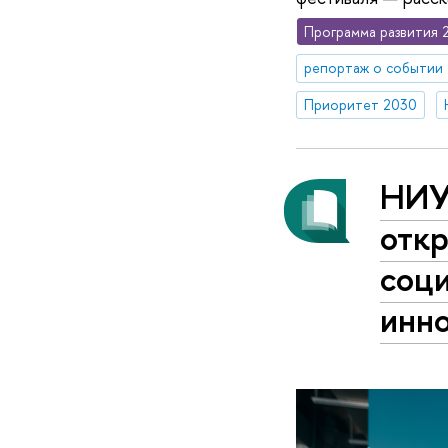
Программа развития 
репортаж о событии
Приоритет 2030
НИУ
откр
соц
инн