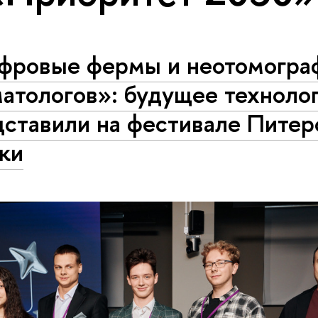
фровые фермы и неотомогра
атологов»: будущее техноло
дставили на фестивале Питер
ки