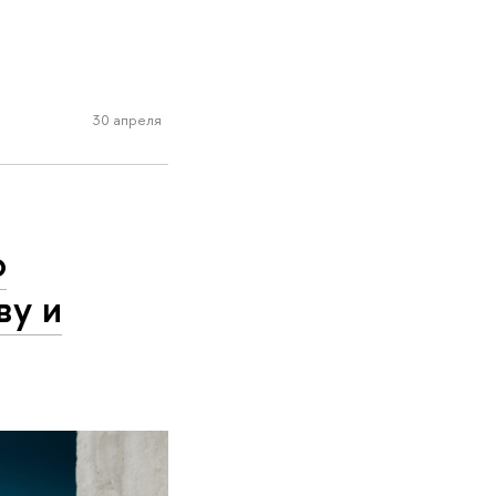
30 апреля
о
ву и