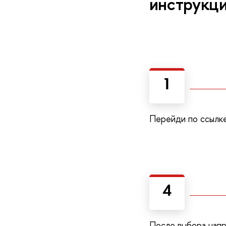
инструкц
1
Перейди по ссылке
4
После выбора напр