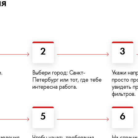
ия
2
3
.
Выбери город: Санкт-
Укажи нап
Петербург или тот, где тебе
просто про
интересна работа.
увидеть п
фильтров.
5
6
авления
Чтобы узнать требования,
На страни