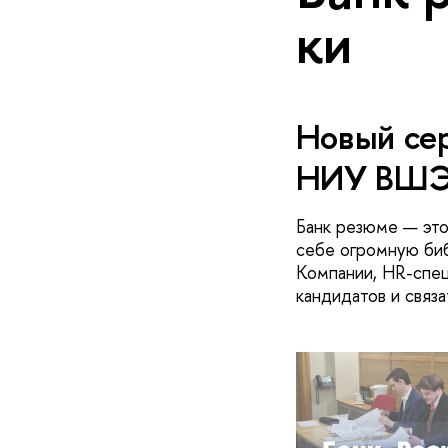
ки
Новый сер
НИУ ВШЭ 
Банк резюме — это
себе огромную биб
Компании, HR-спец
кандидатов и связ