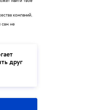
может найти твоё
ества компаний.
 сам не
гает
ть друг