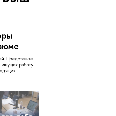
еры
езюме
ей. Представьте
, ищущих работу.
ходящих