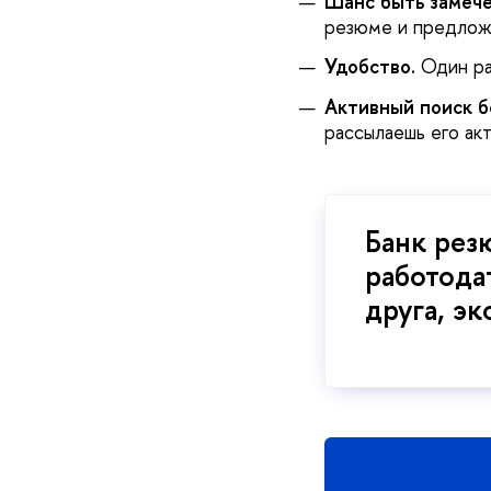
Шанс быть замеч
резюме и предлож
Удобство.
Один ра
Активный поиск б
рассылаешь его акт
Банк рез
работода
друга, э