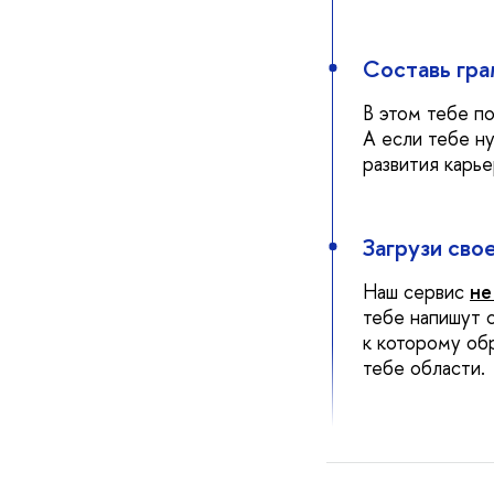
Составь гр
В этом тебе п
А если тебе н
развития карь
Загрузи сво
Наш сервис
не
тебе напишут 
к которому об
тебе области.