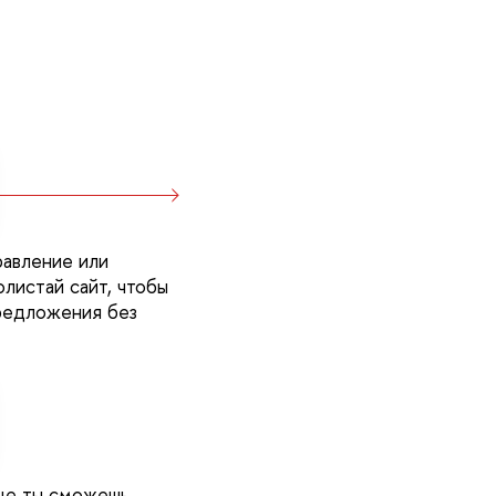
равление или
листай сайт, чтобы
редложения без
це ты сможешь