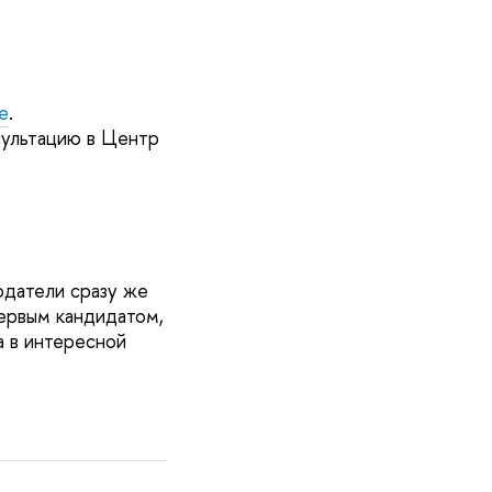
е
.
сультацию в Центр
одатели сразу же
ервым кандидатом,
а в интересной