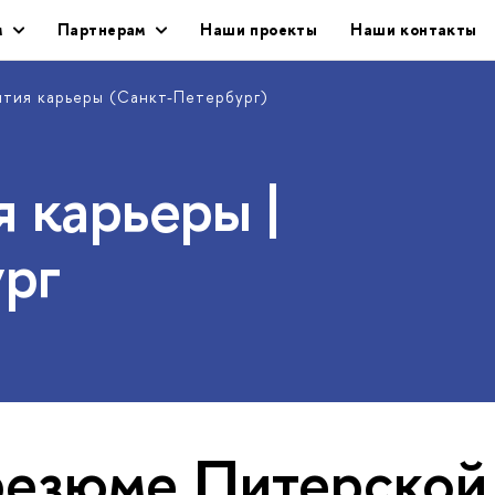
м
Партнерам
Наши проекты
Наши контакты
ития карьеры (Санкт-Петербург)
 карьеры |
рг
е­зю­ме Пи­тер­ско