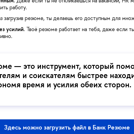
енным.
Даже если ты не откликаешься на вакансии, HR 
ить работу.
з загрузив резюме, ты делаешь его доступным для множ
ез усилий.
Твоё резюме работает на тебя, даже если ты
ивно.
юме — это инструмент, который помо
телям и соискателям быстрее находи
кономя время и усилия обеих сторон.
Здесь можно загрузить файл в Банк Резюме