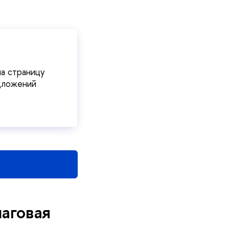
на страницу
едложений
шаговая