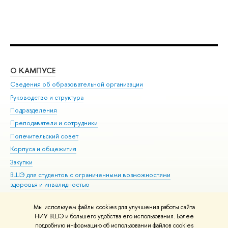
О КАМПУСЕ
ОБ
Сведения об образовательной организации
Мер
Руководство и структура
Мер
Подразделения
Дов
Преподаватели и сотрудники
Ол
Попечительский совет
При
Корпуса и общежития
При
Закупки
Ди
ВШЭ для студентов с ограниченными возможностями
До
здоровья и инвалидностью
Ас
Версия для слабовидящих
Обр
Мы используем файлы cookies для улучшения работы сайта
Единая платежная страница
НИУ ВШЭ и большего удобства его использования. Более
подробную информацию об использовании файлов cookies